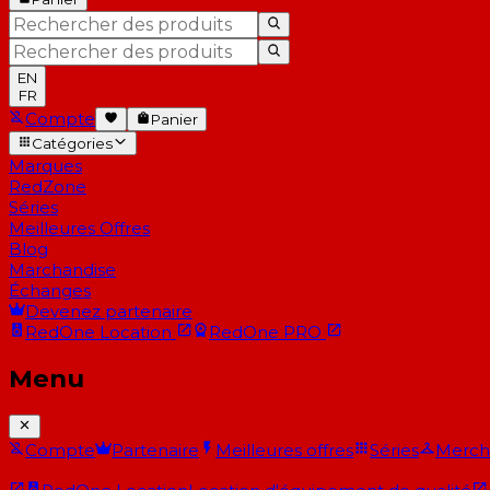
EN
FR
Compte
Panier
Catégories
Marques
RedZone
Séries
Meilleures Offres
Blog
Marchandise
Échanges
Devenez partenaire
RedOne
Location
RedOne
PRO
Menu
Compte
Partenaire
Meilleures offres
Séries
Merch