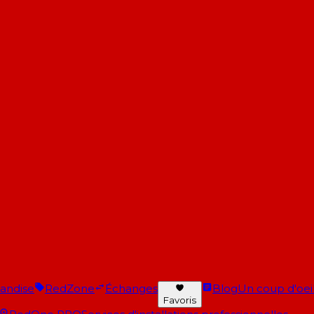
andise
RedZone
Échanges
Blog
Un coup d'oeil 
Favoris