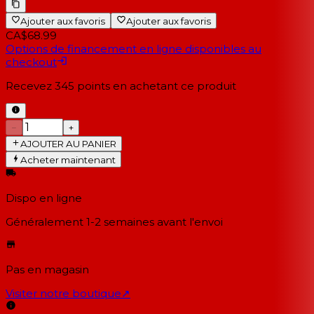
Ajouter aux favoris
Ajouter aux favoris
CA$68.99
Options de financement en ligne disponibles au
checkout
Recevez
345
points en achetant ce produit
−
+
AJOUTER AU PANIER
Acheter maintenant
Dispo en ligne
Généralement 1-2 semaines
avant l'envoi
Pas en magasin
Visiter notre boutique
↗