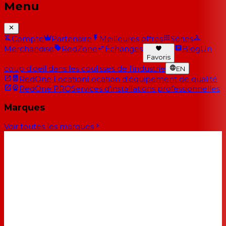
Menu
Compte
Partenaire
Meilleures offres
Séries
Merchandise
RedZone
Échanges
Blog
Un
Favoris
coup d'oeil dans les coulisses de l'industrie
EN
RedOne Location
Location d'équipement de qualité
RedOne PRO
Services d'installations professionnelles
Marques
Voir toutes les marques