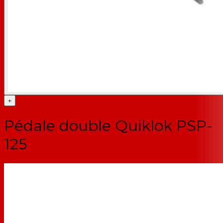
+
Pédale double Quiklok PSP-
125