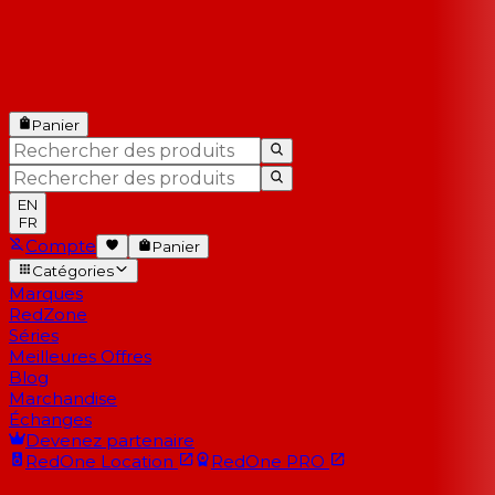
Panier
EN
FR
Compte
Panier
Catégories
Marques
RedZone
Séries
Meilleures Offres
Blog
Marchandise
Échanges
Devenez partenaire
RedOne
Location
RedOne
PRO