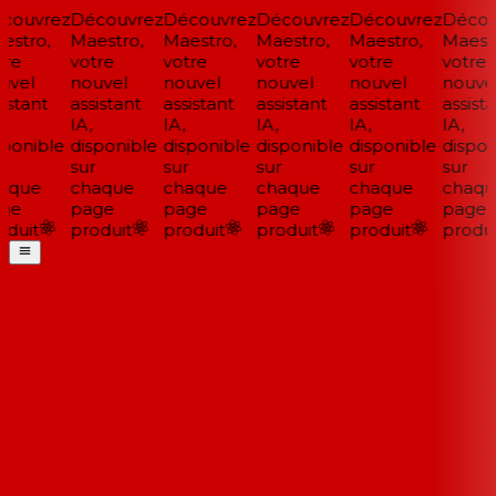
couvrez
Découvrez
Découvrez
Découvrez
Découvrez
Décou
stro,
Maestro,
Maestro,
Maestro,
Maestro,
Maestr
re
votre
votre
votre
votre
votre
vel
nouvel
nouvel
nouvel
nouvel
nouvel
istant
assistant
assistant
assistant
assistant
assista
IA,
IA,
IA,
IA,
IA,
ponible
disponible
disponible
disponible
disponible
disponi
sur
sur
sur
sur
sur
aque
chaque
chaque
chaque
chaque
chaqu
ge
page
page
page
page
page
duit
produit
produit
produit
produit
produi