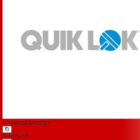
UPC
8025534017357
SKU
PSP125