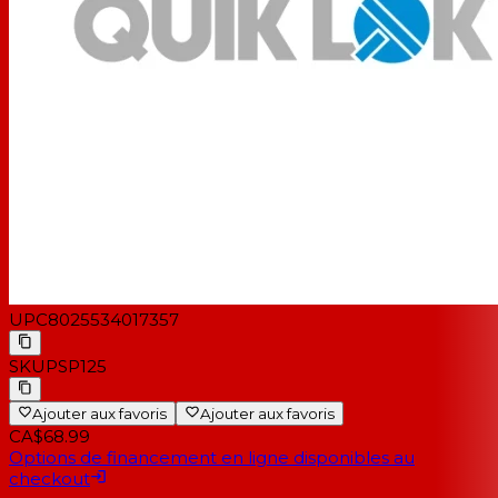
UPC
8025534017357
SKU
PSP125
Ajouter aux favoris
Ajouter aux favoris
CA$68.99
Options de financement en ligne disponibles au
checkout