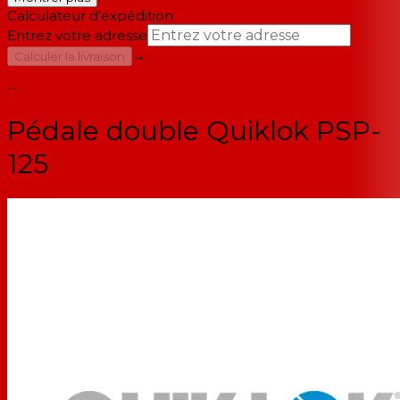
Calculateur d'expédition
Entrez votre adresse
→
Calculer la livraison
--
Pédale double Quiklok PSP-
125