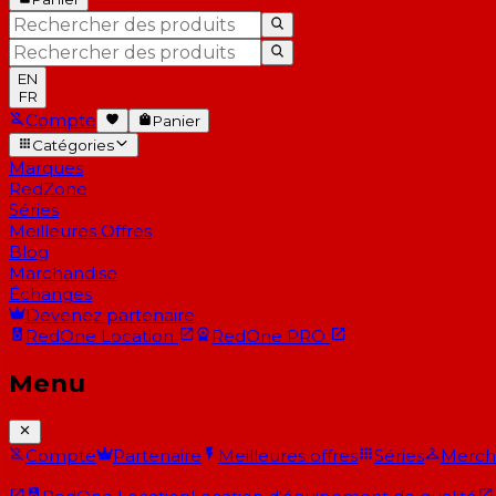
EN
FR
Compte
Panier
Catégories
Marques
RedZone
Séries
Meilleures Offres
Blog
Marchandise
Échanges
Devenez partenaire
RedOne
Location
RedOne
PRO
Menu
Compte
Partenaire
Meilleures offres
Séries
Merch