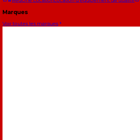
RedOne Location
Location d'équipement de qualité
Marques
Voir toutes les marques