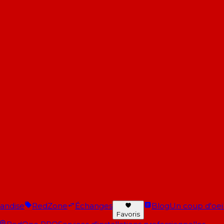
andise
RedZone
Échanges
Blog
Un coup d'oeil 
Favoris