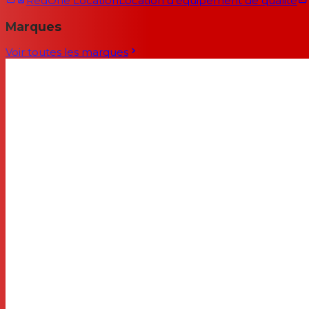
RedOne Location
Location d'équipement de qualité
Marques
Voir toutes les marques