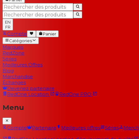
EN
FR
Compte
Panier
Catégories
Marques
RedZone
Séries
Meilleures Offres
Blog
Marchandise
Échanges
Devenez partenaire
RedOne
Location
RedOne
PRO
Menu
Compte
Partenaire
Meilleures offres
Séries
Merch