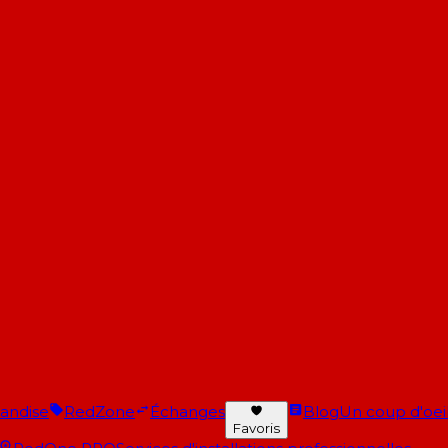
andise
RedZone
Échanges
Blog
Un coup d'oeil 
Favoris