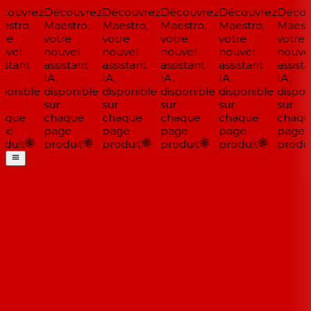
couvrez
Découvrez
Découvrez
Découvrez
Découvrez
Décou
stro,
Maestro,
Maestro,
Maestro,
Maestro,
Maestr
re
votre
votre
votre
votre
votre
vel
nouvel
nouvel
nouvel
nouvel
nouvel
istant
assistant
assistant
assistant
assistant
assista
IA,
IA,
IA,
IA,
IA,
ponible
disponible
disponible
disponible
disponible
dispon
sur
sur
sur
sur
sur
aque
chaque
chaque
chaque
chaque
chaqu
ge
page
page
page
page
page
duit
produit
produit
produit
produit
produi