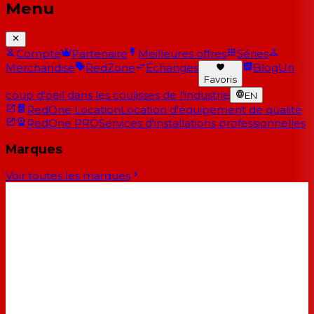
Menu
Compte
Partenaire
Meilleures offres
Séries
Merchandise
RedZone
Échanges
Blog
Un
Favoris
coup d'oeil dans les coulisses de l'industrie
EN
RedOne Location
Location d'équipement de qualité
RedOne PRO
Services d'installations professionnelles
Marques
Voir toutes les marques