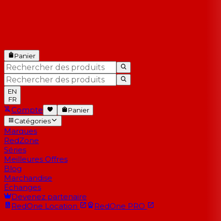
Panier
EN
FR
Compte
Panier
Catégories
Marques
RedZone
Séries
Meilleures Offres
Blog
Marchandise
Échanges
Devenez partenaire
RedOne
Location
RedOne
PRO