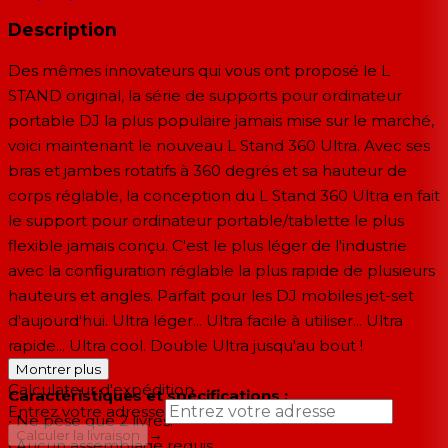
Description
Des mêmes innovateurs qui vous ont proposé le L
STAND original, la série de supports pour ordinateur
portable DJ la plus populaire jamais mise sur le marché,
voici maintenant le nouveau L Stand 360 Ultra. Avec ses
bras et jambes rotatifs à 360 degrés et sa hauteur de
corps réglable, la conception du L Stand 360 Ultra en fait
le support pour ordinateur portable/tablette le plus
flexible jamais conçu. C'est le plus léger de l'industrie
avec la configuration réglable la plus rapide de plusieurs
hauteurs et angles. Parfait pour les DJ mobiles jet-set
d'aujourd'hui. Ultra léger... Ultra facile à utiliser... Ultra
rapide... Ultra cool. Double Ultra jusqu'au bout !
Montrer plus
Calculateur d'expédition
Caractéristiques et spécifications :
Entrez votre adresse
• Ne pèse que 2 livres.
→
Calculer la livraison
• Aucun assemblage requis