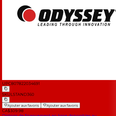
Tablette/ordinateur portable vendu séparément
UPC
807822034691
SKU
LSTAND360
Ajouter aux favoris
Ajouter aux favoris
CA$309.98
Options de financement en ligne disponibles au