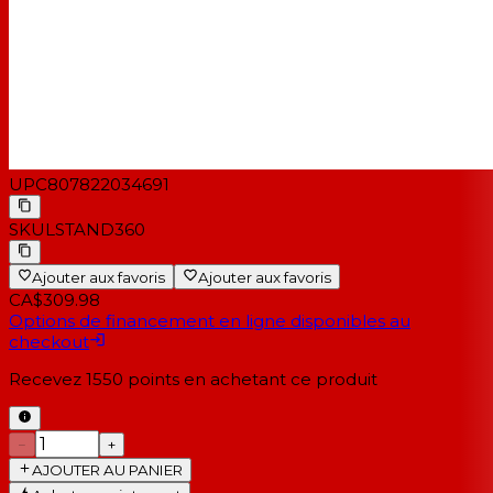
UPC
807822034691
SKU
LSTAND360
Ajouter aux favoris
Ajouter aux favoris
CA$309.98
Options de financement en ligne disponibles au
checkout
Recevez
1550
points en achetant ce produit
−
+
AJOUTER AU PANIER