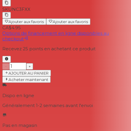
SKU
NC3FXX
Ajouter aux favoris
Ajouter aux favoris
CA$4.95
Options de financement en ligne disponibles au
checkout
Recevez
25
points en achetant ce produit
−
+
AJOUTER AU PANIER
Acheter maintenant
Dispo en ligne
Généralement 1-2 semaines
avant l'envoi
Pas en magasin