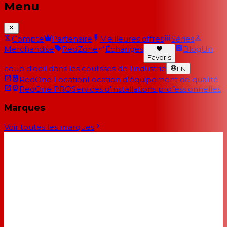
Menu
Compte
Partenaire
Meilleures offres
Séries
Merchandise
RedZone
Échanges
Blog
Un
Favoris
coup d'oeil dans les coulisses de l'industrie
EN
RedOne Location
Location d'équipement de qualité
RedOne PRO
Services d'installations professionnelles
Marques
Voir toutes les marques