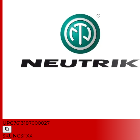
UPC
7613187000027
SKU
NC3FXX