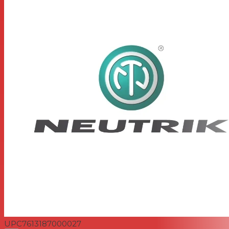
UPC
7613187000027