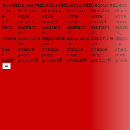
ouvrez
Découvrez
Découvrez
Découvrez
Découvrez
Découv
stro,
Maestro,
Maestro,
Maestro,
Maestro,
Maestro
re
votre
votre
votre
votre
votre
vel
nouvel
nouvel
nouvel
nouvel
nouvel
stant
assistant
assistant
assistant
assistant
assistan
IA,
IA,
IA,
IA,
IA,
ponible
disponible
disponible
disponible
disponible
disponi
sur
sur
sur
sur
sur
que
chaque
chaque
chaque
chaque
chaque
e
page
page
page
page
page
duit
produit
produit
produit
produit
produit