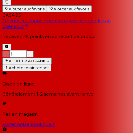
Ajouter aux favoris
Ajouter aux favoris
CA$4.95
Options de financement en ligne disponibles au
checkout
Recevez
25
points en achetant ce produit
−
+
AJOUTER AU PANIER
Acheter maintenant
Dispo en ligne
Généralement 1-2 semaines
avant l'envoi
Pas en magasin
Visiter notre boutique
↗