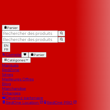
Panier
EN
FR
Compte
Panier
Catégories
Marques
RedZone
Séries
Meilleures Offres
Blog
Marchandise
Échanges
Devenez partenaire
RedOne
Location
RedOne
PRO