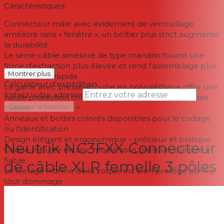
Caractéristiques
Connecteur mâle avec évidement de verrouillage
amélioré sans « fenêtre », un boîtier plus strict augmente
la durabilité
Le serre-câble amélioré de type mandrin fournit une
force d'extraction plus élevée et rend l'assemblage plus
Montrer plus
facile et plus rapide.
Calculateur d'expédition
La gaine avec presse-étoupe en polyuréthane offre une
Entrez votre adresse
haute protection contre les contraintes de flexion des
→
Calculer la livraison
câbles
Anneaux et bottes colorés disponibles pour le codage
--
ou l'identification
Design élégant et ergonomique - précieux et pratique
Neutrik NC3FXX Connecteur
Coque robuste en zinc moulé sous pression, durable et
fiable
de câble XLR femelle 3 pôles
Le filetage interne de la coque est bien protégé contre
tout dommage
Marqué avec un hologramme unique – garantit un
produit Neutrik authentique et authentique.