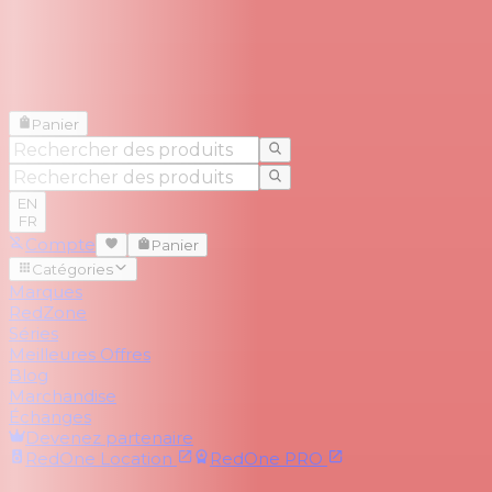
Panier
EN
FR
Compte
Panier
Catégories
Marques
RedZone
Séries
Meilleures Offres
Blog
Marchandise
Échanges
Devenez partenaire
RedOne
Location
RedOne
PRO