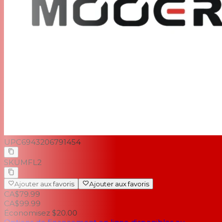
UPC
6943206791454
SKU
MFL2
Ajouter aux favoris
Ajouter aux favoris
CA$79.99
CA$99.99
Économisez $20.00