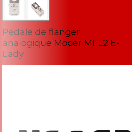
Pédale de flanger
analogique Mooer MFL2 E-
Lady