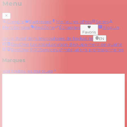
Menu
Compte
Partenaire
Meilleures offres
Séries
Merchandise
RedZone
Échanges
Blog
Un
Favoris
coup d'oeil dans les coulisses de l'industrie
EN
RedOne Location
Location d'équipement de qualité
RedOne PRO
Services d'installations professionnelles
Marques
Voir toutes les marques