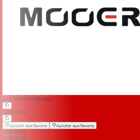
UPC
6943206791454
SKU
MFL2
Ajouter aux favoris
Ajouter aux favoris
CA$79.99
CA$99.99