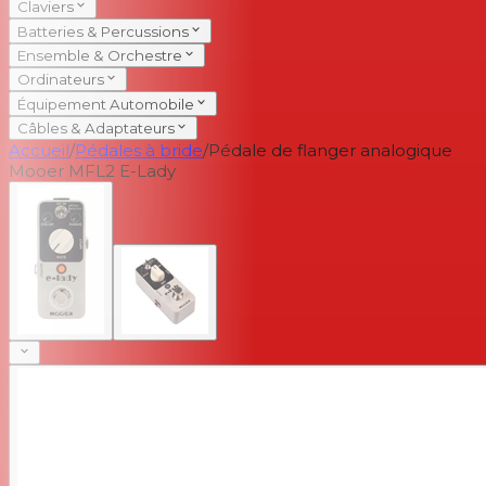
Claviers
Batteries & Percussions
Ensemble & Orchestre
Ordinateurs
Équipement Automobile
Câbles & Adaptateurs
Accueil
/
Pédales à bride
/
Pédale de flanger analogique
Mooer MFL2 E-Lady