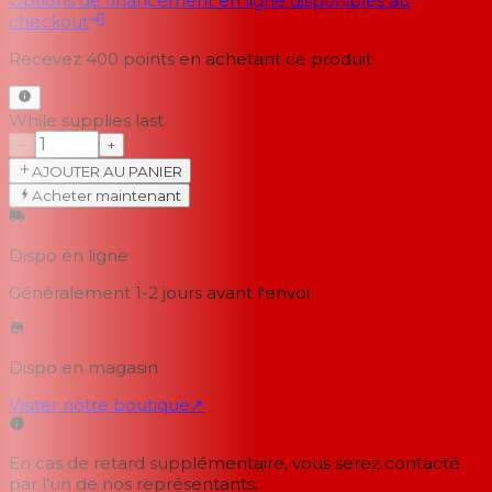
Options de financement en ligne disponibles au
checkout
Recevez
400
points en achetant ce produit
While supplies last
−
+
AJOUTER AU PANIER
Acheter maintenant
Dispo en ligne
Généralement 1-2 jours
avant l'envoi
Dispo en magasin
Visiter notre boutique
↗
En cas de retard supplémentaire, vous serez contacté
par l'un de nos représentants.