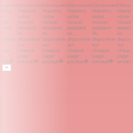
ouvrez
Découvrez
Découvrez
Découvrez
Découvrez
Découv
tro,
Maestro,
Maestro,
Maestro,
Maestro,
Maestro
e
votre
votre
votre
votre
votre
vel
nouvel
nouvel
nouvel
nouvel
nouvel
stant
assistant
assistant
assistant
assistant
assistan
IA,
IA,
IA,
IA,
IA,
onible
disponible
disponible
disponible
disponible
disponi
sur
sur
sur
sur
sur
que
chaque
chaque
chaque
chaque
chaque
e
page
page
page
page
page
uit
produit
produit
produit
produit
produit