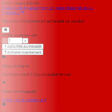
Économisez $20.00
Options de financement en ligne disponibles au
checkout
Recevez
400
points en achetant ce produit
While supplies last
−
+
AJOUTER AU PANIER
Acheter maintenant
Dispo en ligne
Généralement 1-2 jours
avant l'envoi
Dispo en magasin
Visiter notre boutique
↗