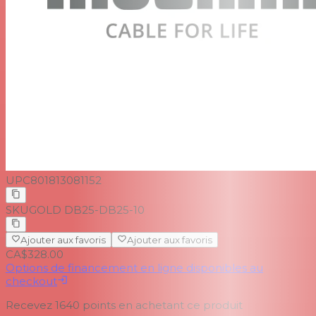
UPC
801813081152
SKU
GOLD DB25-DB25-10
Ajouter aux favoris
Ajouter aux favoris
CA$328.00
Options de financement en ligne disponibles au
checkout
Recevez
1640
points en achetant ce produit