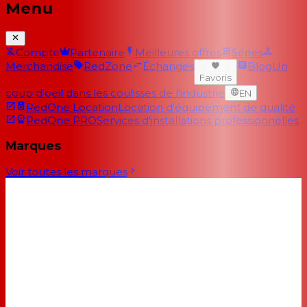
Menu
Compte
Partenaire
Meilleures offres
Séries
Merchandise
RedZone
Échanges
Blog
Un
Favoris
coup d'oeil dans les coulisses de l'industrie
EN
RedOne Location
Location d'équipement de qualité
RedOne PRO
Services d'installations professionnelles
Marques
Voir toutes les marques