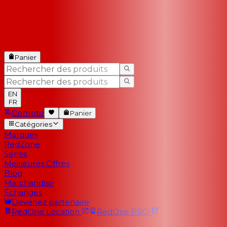
Panier
EN
FR
Compte
Panier
Catégories
Marques
RedZone
Séries
Meilleures Offres
Blog
Marchandise
Échanges
Devenez partenaire
RedOne
Location
RedOne
PRO