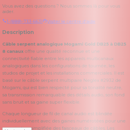
Vous avez des questions ? Nous sommes là pour vous
aider.
1-(888)-733-6631
Visiter le centre d'aide
Description
Câble serpent analogique Mogami Gold DB25 à DB25
8 canaux
offre une qualité reconnue et une
connectivité fiable entre les appareils multicanaux
analogiques dans les configurations de tournée, les
studios de projet et les installations commerciales. Il est
basé sur le câble serpent multipaire Neglex #2932 de
Mogami, qui est bien respecté pour sa tonalité neutre,
sa transmission remarquable des détails audio, son fond
sans bruit et sa gaine super flexible.
Chaque longueur de fil de canal audio est blindée
individuellement avec des gaines numérotées pour une
organisation simplifiée des faisceaux de câbles. Les