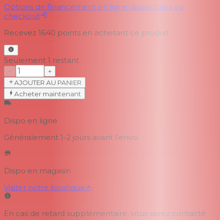
Options de financement en ligne disponibles au
checkout
Recevez
1640
points en achetant ce produit
Seulement 1 restant
−
+
AJOUTER AU PANIER
Acheter maintenant
Dispo en ligne
Généralement 1-2 jours
avant l'envoi
Dispo en magasin
Visiter notre boutique
↗
En cas de retard supplémentaire, vous serez contacté