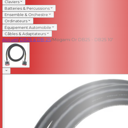
Claviers
Batteries & Percussions
Ensemble & Orchestre
Ordinateurs
Équipement Automobile
Câbles & Adaptateurs
Accueil
/
DB25 à DB-25
/
Mogami Or DB25 - DB25 10'