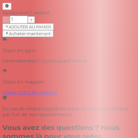
Seulement 1 restant
−
+
AJOUTER AU PANIER
Acheter maintenant
Dispo en ligne
Généralement 1-2 jours
avant l'envoi
Dispo en magasin
Visiter notre boutique
↗
En cas de retard supplémentaire, vous serez contacté
par l'un de nos représentants.
Vous avez des questions ? Nous
sommes là pour vous aider.