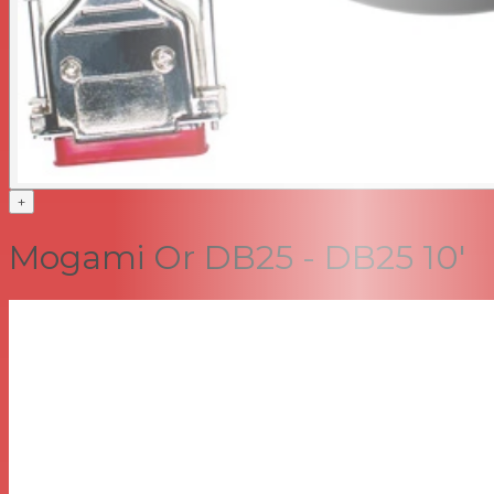
+
Mogami Or DB25 - DB25 10'