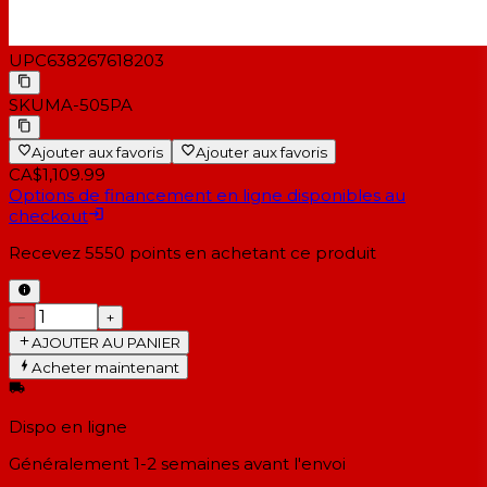
UPC
638267618203
SKU
MA-505PA
Ajouter aux favoris
Ajouter aux favoris
CA$1,109.99
Options de financement en ligne disponibles au
checkout
Recevez
5550
points en achetant ce produit
−
+
AJOUTER AU PANIER
Acheter maintenant
Dispo en ligne
Généralement 1-2 semaines
avant l'envoi