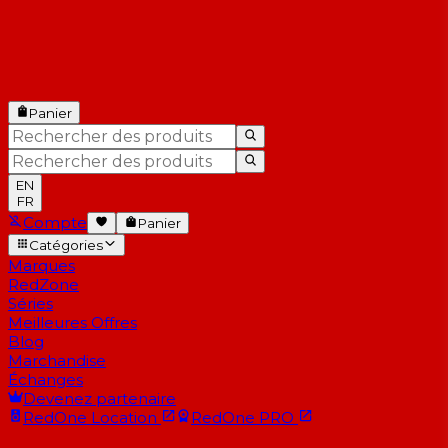
Panier
EN
FR
Compte
Panier
Catégories
Marques
RedZone
Séries
Meilleures Offres
Blog
Marchandise
Échanges
Devenez partenaire
RedOne
Location
RedOne
PRO