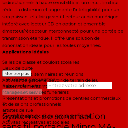
bidirectionnels à haute sensibilité et un circuit limiteur
réduit la distorsion et augmente l'intelligibilité pour un
son puissant et clair garanti. Lecteur audio numérique
intégré avec lecteur CD en option et ensemble
émetteur/récepteur interconnecté pour une portée de
transmission étendue. Il offre une solution de
sonorisation idéale pour les foules moyennes.
Applications idéales
Salles de classe et couloirs scolaires
Lieux de culte
Montrer plus
Présentations, séminaires et réunions
Calculateur d'expédition
Activités de garderie; devoir de terrain de jeu
Entrez votre adresse
Rassemblements intérieurs/extérieurs
Mariages et services funéraires
→
Calculer la livraison
Présentations et promotions de centres commerciaux
--
et de salons professionnels
artistes de rue
Système de sonorisation
Centres d'aérobic et de remise en forme
Activités récréatives et sociales
sans fil portable Mipro MA-