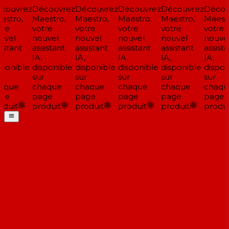
couvrez
Découvrez
Découvrez
Découvrez
Découvrez
Décou
stro,
Maestro,
Maestro,
Maestro,
Maestro,
Maestr
re
votre
votre
votre
votre
votre
vel
nouvel
nouvel
nouvel
nouvel
nouvel
istant
assistant
assistant
assistant
assistant
assista
IA,
IA,
IA,
IA,
IA,
ponible
disponible
disponible
disponible
disponible
disponi
sur
sur
sur
sur
sur
aque
chaque
chaque
chaque
chaque
chaqu
ge
page
page
page
page
page
duit
produit
produit
produit
produit
produi