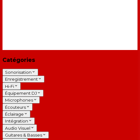
Catégories
Sonorisation
Enregistrement
Hi-Fi
Équipement DJ
Microphones
Écouteurs
Éclairage
Intégration
Audio Visuel
Guitares & Basses