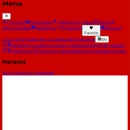
Menu
Compte
Partenaire
Meilleures offres
Séries
Merchandise
RedZone
Échanges
Blog
Un
Favoris
coup d'oeil dans les coulisses de l'industrie
EN
RedOne Location
Location d'équipement de qualité
RedOne PRO
Services d'installations professionnelles
Marques
Voir toutes les marques