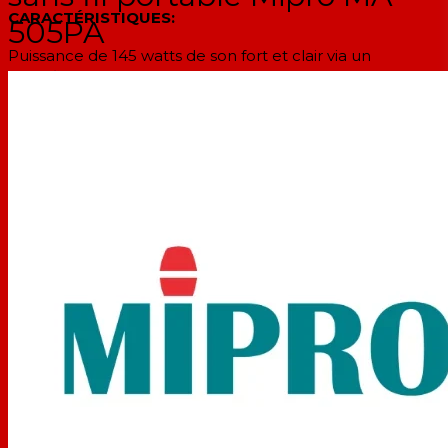
CARACTÉRISTIQUES:
505PA
Puissance de 145 watts de son fort et clair via un
amplificateur de classe D à haut rendement.
Le boîtier moulé robuste d'une seule pièce abrite un
pilote de compression en titane de 1 "et un woofer de 8".
Projection sonore puissante et cristalline.
Option de module récepteur intégré ou amovible.
Récepteur sans fil avec 16 fréquences auto-balayables.
Bouton de synchronisation Scan & ACT à une touche
pour une configuration rapide et facile des canaux.
Lecteur de musique Bluetooth intégré pour le
streaming audio sans fil.
Une fonction de priorité vocale qui coupe la musique
lorsqu'un microphone sans fil est utilisé.
Alarme/sirène intégrée à un bouton pour avertir des
menaces.
Alimentation à découpage CA intégrée pour une
utilisation universelle et une charge rapide de la batterie.
Un compteur de batterie intelligent à 4 segments pour
une lecture précise de la batterie et de l'état de charge.