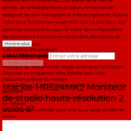
HR824mk2 et HR624mk2 font partie de la même
famille, de véritables frères et sœurs en termes de
design et de son. Partageant la même ingénierie, ils sont
créés pour fonctionner ensemble, que ce soit dans des
systèmes surround ou dans le cadre de configurations
de surveillance complémentaires dans des pièces de
différentes tailles.
Montrer plus
Calculateur d'expédition
CARACTÉRISTIQUES:
Entrez votre adresse
→
Calculer la livraison
Moniteur de référence de studio actif haute résolution
Réponse en fréquence ultra-linéaire pour une
--
traduction précise du mixage
Mackie HR624MK2 Moniteur
Transducteur LF de 6,7 pouces, haute précision et faible
distorsion
de studio haute résolution 2
Dôme en titane de 1 pouce, tweeter refroidi par
ferrofluide
voies 6"
Guide d'ondes optimisé pour une zone large et même
douce
Amplificateurs Twin FR Series — 100 W pour LF / 40 W
pour HF