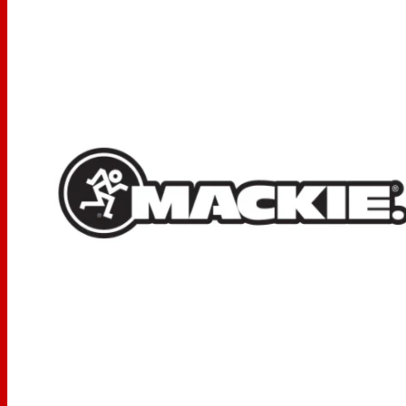
Zero Edge Baffle™ en fonte d'aluminium minimise la
diffraction
L'amortissement interne complet élimine les artefacts
de milieu de gamme
Le radiateur passif offre une extension des basses
serrées et articulées jusqu'à 45 Hz
Commandes Acoustic Space, LF roll-off et HF
Entrées XLR symétriques, TRS et RCA asymétriques
OmniMount™ prêt pour un placement facile au
mur/plafond
Certifié THX pm3™ pour les applications de son
surround
Parfait pour les systèmes audio haute définition, de
cinéma et de jeux