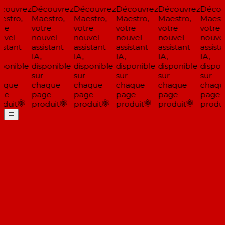
ouvrez
Découvrez
Découvrez
Découvrez
Découvrez
Découv
stro,
Maestro,
Maestro,
Maestro,
Maestro,
Maestr
re
votre
votre
votre
votre
votre
vel
nouvel
nouvel
nouvel
nouvel
nouvel
istant
assistant
assistant
assistant
assistant
assista
IA,
IA,
IA,
IA,
IA,
ponible
disponible
disponible
disponible
disponible
disponi
sur
sur
sur
sur
sur
aque
chaque
chaque
chaque
chaque
chaqu
ge
page
page
page
page
page
duit
produit
produit
produit
produit
produit