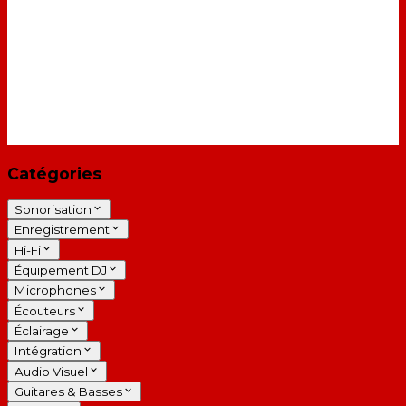
Catégories
Sonorisation
Enregistrement
Hi-Fi
Équipement DJ
Microphones
Écouteurs
Éclairage
Intégration
Audio Visuel
Guitares & Basses