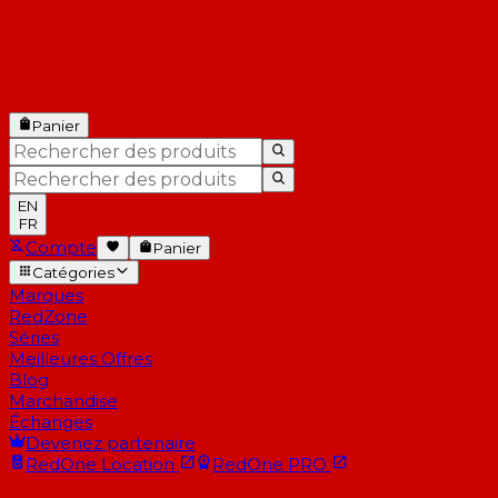
Panier
EN
FR
Compte
Panier
Catégories
Marques
RedZone
Séries
Meilleures Offres
Blog
Marchandise
Échanges
Devenez partenaire
RedOne
Location
RedOne
PRO