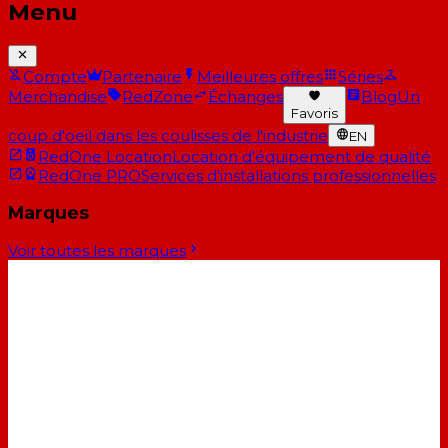
Menu
Compte
Partenaire
Meilleures offres
Séries
Merchandise
RedZone
Échanges
Blog
Un
Favoris
coup d'oeil dans les coulisses de l'industrie
EN
RedOne Location
Location d'équipement de qualité
RedOne PRO
Services d'installations professionnelles
Marques
Voir toutes les marques