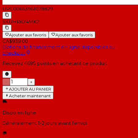
UPC
00663961028829
SKU
HR624MK2
Ajouter aux favoris
Ajouter aux favoris
CA$939.00
Options de financement en ligne disponibles au
checkout
Recevez
4695
points en achetant ce produit
−
+
AJOUTER AU PANIER
Acheter maintenant
Dispo en ligne
Généralement 1-2 jours
avant l'envoi