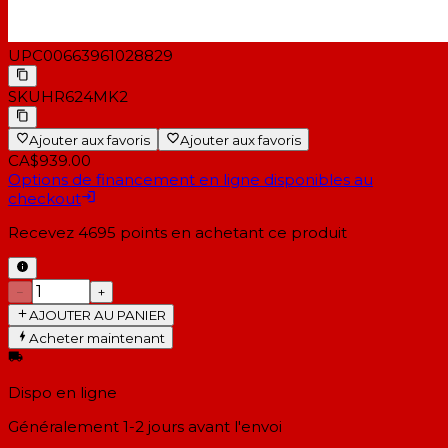
UPC
00663961028829
SKU
HR624MK2
Ajouter aux favoris
Ajouter aux favoris
CA$939.00
Options de financement en ligne disponibles au
checkout
Recevez
4695
points en achetant ce produit
−
+
AJOUTER AU PANIER
Acheter maintenant
Dispo en ligne
Généralement 1-2 jours
avant l'envoi