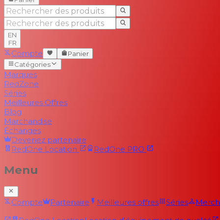
EN
FR
Compte
Panier
Catégories
Marques
RedZone
Séries
Meilleures Offres
Blog
Marchandise
Échanges
Devenez partenaire
RedOne
Location
RedOne
PRO
Menu
Compte
Partenaire
Meilleures offres
Séries
Merch