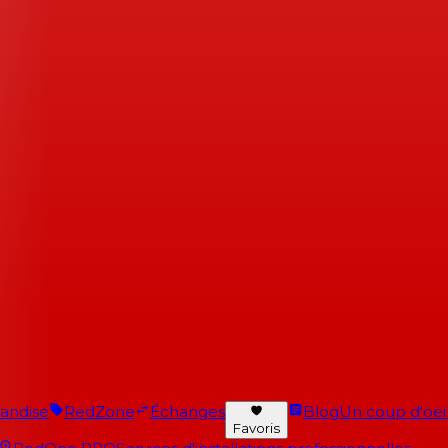
andise
RedZone
Échanges
Blog
Un coup d'oeil 
Favoris