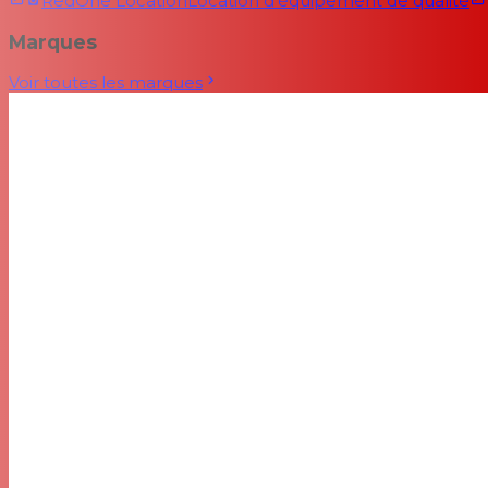
RedOne Location
Location d'équipement de qualité
Marques
Voir toutes les marques