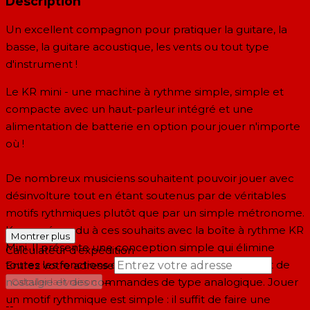
Description
Un excellent compagnon pour pratiquer la guitare, la
basse, la guitare acoustique, les vents ou tout type
d'instrument !
Le KR mini - une machine à rythme simple, simple et
compacte avec un haut-parleur intégré et une
alimentation de batterie en option pour jouer n'importe
où !
De nombreux musiciens souhaitent pouvoir jouer avec
désinvolture tout en étant soutenus par de véritables
motifs rythmiques plutôt que par un simple métronome.
Korg a répondu à ces souhaits avec la boîte à rythme KR
Montrer plus
Mini. Il présente une conception simple qui élimine
Calculateur d'expédition
toutes les fonctions complexes, un look débordant de
Entrez votre adresse
→
nostalgie et des commandes de type analogique. Jouer
Calculer la livraison
un motif rythmique est simple : il suffit de faire une
--