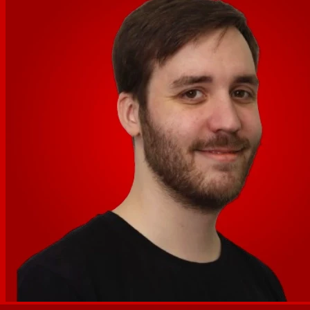
douceur le KR mini tout en jouant continuellement de
votre instrument. Le KR mini dispose également d'une
sortie casque/haut-parleur, vous pouvez donc le
connecter à votre système de sonorisation et jouer des
motifs de batterie à partir d'un haut-parleur externe.
Utilisez-le avec un ampli de guitare pour créer une
configuration simple pour les performances live.
Modèles de rythme (6 modèles pour chaque genre *
Chansons non comprises) : 8Beat, 16Beat, Rock, Metal,
Pop, R&B, Jazz, Latin, Dance, User, Songs/Chain End