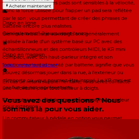
la batterie au doigt. Les pads sont sensibles à la vélocité,
Acheter maintenant
donc la force utilisée pour frapper un pad sera reflétée
par le son ; vous permettant de créer des phrases de
Dispo en ligne
batterie encore plus réalistes.
Généralement 1-2 jours
avant l'envoi
Bien que la batterie aux doigts soit généralement
réalisée à l'aide d'un système basé sur PC avec des
échantillonneurs et des contrôleurs MIDI, le KR mini
Dispo en magasin
compact, avec son haut-parleur intégré et son
fonctionnement alimenté par batterie, signifie que vous
Visiter notre boutique
↗
pouvez désormais jouer dans la rue, à l'extérieur ou
n'importe où. vous pourriez être inspiré. Le KR mini est
En cas de retard supplémentaire, vous serez contacté
par l'un de nos représentants.
une nécessité pour tout batteur à doigts.
Vous avez des questions ? Nous
Commutateur à pédale et sortie casque/haut-parleur
pour extension
sommes là pour vous aider.
Un commutateur à pédale en option vous permet
d'utiliser votre pied pour démarrer/arrêter le rythme ou
pour contrôler les fill-ins. Vous pourrez contrôler en