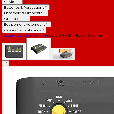
Claviers
Batteries & Percussions
Ensemble & Orchestre
Ordinateurs
Équipement Automobile
Câbles & Adaptateurs
Accueil
/
Boîte à rythme
/
Korg KR MINI Korg Rythme