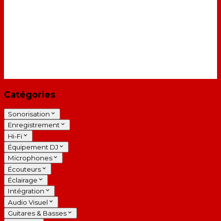
Catégories
Sonorisation
Enregistrement
Hi-Fi
Équipement DJ
Microphones
Écouteurs
Éclairage
Intégration
Audio Visuel
Guitares & Basses