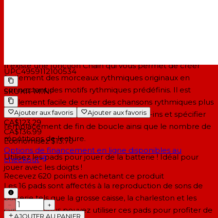
mais également aux joueurs d'orchestre et de vent et
aux pianistes.
Connectez des motifs rythmiques pour créer des
chansons rythmiques originales !
Il existe une fonction Chain qui vous permet de créer
UPC
4959112100534
facilement des morceaux rythmiques originaux en
connectant des motifs rythmiques prédéfinis. Il est
SKU
KR-MINI
également facile de créer des chansons rythmiques plus
Ajouter aux favoris
Ajouter aux favoris
complexes ; vous pouvez inclure des fill-ins et spécifier
CA$123.29
l'emplacement de fin de boucle ainsi que le nombre de
CA$136.99
répétitions de lecture.
Économisez $13.70
Options de financement en ligne disponibles au
Utilisez les pads pour jouer de la batterie ! Idéal pour
checkout
jouer avec les doigts !
Recevez
620
points en achetant ce produit
Les 16 pads sont affectés à la reproduction de sons de
batterie tels que la grosse caisse, la charleston et les
−
+
cymbales. Vous pouvez utiliser ces pads pour profiter de
AJOUTER AU PANIER