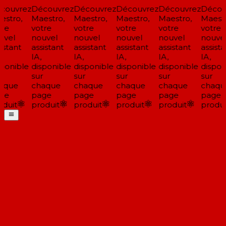
ouvrez
Découvrez
Découvrez
Découvrez
Découvrez
Découv
stro,
Maestro,
Maestro,
Maestro,
Maestro,
Maestr
re
votre
votre
votre
votre
votre
vel
nouvel
nouvel
nouvel
nouvel
nouvel
istant
assistant
assistant
assistant
assistant
assista
IA,
IA,
IA,
IA,
IA,
ponible
disponible
disponible
disponible
disponible
disponi
sur
sur
sur
sur
sur
aque
chaque
chaque
chaque
chaque
chaqu
ge
page
page
page
page
page
duit
produit
produit
produit
produit
produit