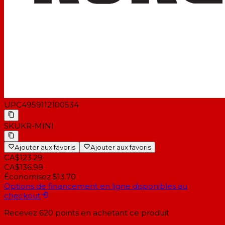
UPC
4959112100534
SKU
KR-MINI
Ajouter aux favoris
Ajouter aux favoris
CA$123.29
CA$136.99
Économisez $13.70
Options de financement en ligne disponibles au
checkout
Recevez
620
points en achetant ce produit