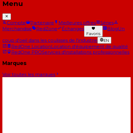
Menu
Compte
Partenaire
Meilleures offres
Séries
Merchandise
RedZone
Échanges
Blog
Un
Favoris
coup d'oeil dans les coulisses de l'industrie
EN
RedOne Location
Location d'équipement de qualité
RedOne PRO
Services d'installations professionnelles
Marques
Voir toutes les marques