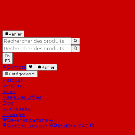
Panier
EN
FR
Compte
Panier
Catégories
Marques
RedZone
Séries
Meilleures Offres
Blog
Marchandise
Échanges
Devenez partenaire
RedOne
Location
RedOne
PRO