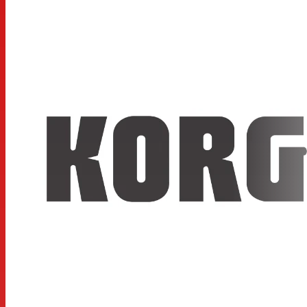
Lecture DSD native de fichiers DSD 2,8224 MHz ou
5,6448 MHz
Conception matérielle de qualité professionnelle qui
s'appuie sur les réalisations des enregistreurs DSD de la
série MR
Pilotes Win/Mac stables et dédiés développés
spécifiquement pour AudioGate 3 et la série DS-DAC
L'ÉDITION PHONON SMB-02 DS-DAC est disponible. --
Fabriqué exclusivement pour les produits KORG 1bit
USB DAC