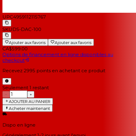
UPC
4959112115767
SKU
DS-DAC-100
Ajouter aux favoris
Ajouter aux favoris
CA$599.00
Options de financement en ligne disponibles au
checkout
Recevez
2995
points en achetant ce produit
Seulement 1 restant
−
+
AJOUTER AU PANIER
Acheter maintenant
Dispo en ligne
Généralement 1-2 jours
avant l'envoi