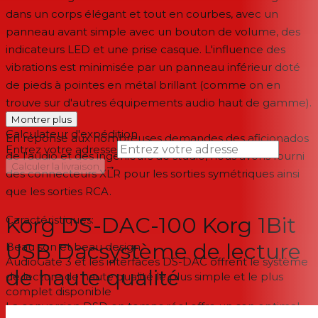
dans un corps élégant et tout en courbes, avec un
panneau avant simple avec un bouton de volume, des
indicateurs LED et une prise casque. L'influence des
vibrations est minimisée par un panneau inférieur doté
de pieds à pointes en métal brillant (comme on en
trouve sur d'autres équipements audio haut de gamme).
Montrer plus
Calculateur d'expédition
En réponse aux nombreuses demandes des aficionados
Entrez votre adresse
de l'audio et des ingénieurs de studio, nous avons fourni
→
Calculer la livraison
des connecteurs XLR pour les sorties symétriques ainsi
que les sorties RCA.
--
Korg DS-DAC-100 Korg 1Bit
Caractéristiques:
USB Dacsystème de lecture
Beau son et beau design
AudioGate 3 et les interfaces DS-DAC offrent le système
de haute qualité
de lecture de haute qualité le plus simple et le plus
complet disponible
La conversion DSD en temps réel offre un son optimal