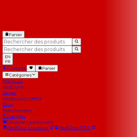
Panier
EN
FR
Compte
Panier
Catégories
Marques
RedZone
Séries
Meilleures Offres
Blog
Marchandise
Échanges
Devenez partenaire
RedOne
Location
RedOne
PRO