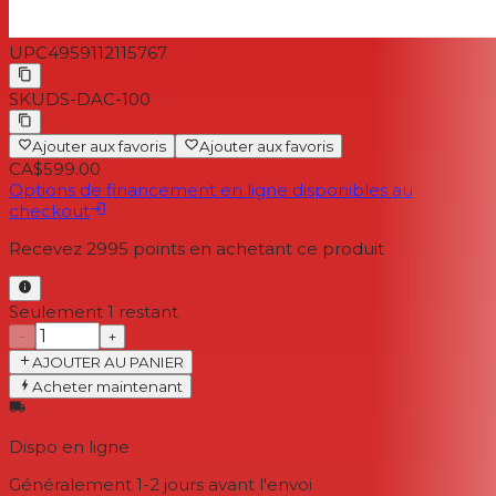
UPC
4959112115767
SKU
DS-DAC-100
Ajouter aux favoris
Ajouter aux favoris
CA$599.00
Options de financement en ligne disponibles au
checkout
Recevez
2995
points en achetant ce produit
Seulement 1 restant
−
+
AJOUTER AU PANIER
Acheter maintenant
Dispo en ligne
Généralement 1-2 jours
avant l'envoi