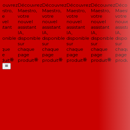
ouvrez
Découvrez
Découvrez
Découvrez
Découvrez
Découv
stro,
Maestro,
Maestro,
Maestro,
Maestro,
Maestro
re
votre
votre
votre
votre
votre
vel
nouvel
nouvel
nouvel
nouvel
nouvel
stant
assistant
assistant
assistant
assistant
assistan
IA,
IA,
IA,
IA,
IA,
ponible
disponible
disponible
disponible
disponible
disponi
sur
sur
sur
sur
sur
que
chaque
chaque
chaque
chaque
chaque
e
page
page
page
page
page
duit
produit
produit
produit
produit
produit