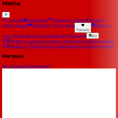
Menu
Compte
Partenaire
Meilleures offres
Séries
Merchandise
RedZone
Échanges
Blog
Un
Favoris
coup d'oeil dans les coulisses de l'industrie
EN
RedOne Location
Location d'équipement de qualité
RedOne PRO
Services d'installations professionnelles
Marques
Voir toutes les marques