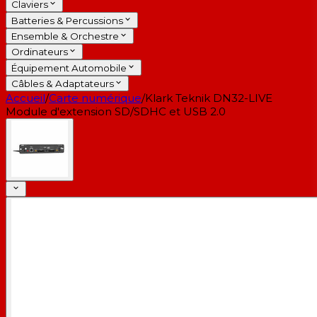
Claviers
Batteries & Percussions
Ensemble & Orchestre
Ordinateurs
Équipement Automobile
Câbles & Adaptateurs
Accueil
/
Carte numérique
/
Klark Teknik DN32-LIVE
Module d'extension SD/SDHC et USB 2.0