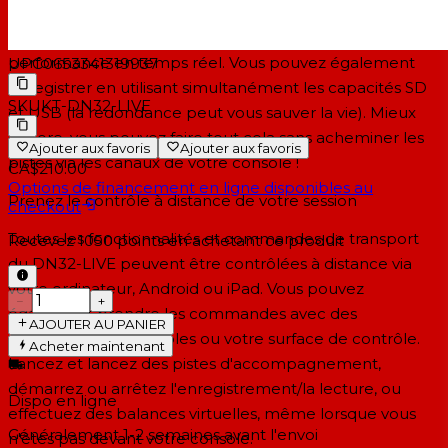
d'accompagnement dans votre DAW et transférez-les
sur une carte SD, tout en définissant des marqueurs de
performance en temps réel. Vous pouvez également
UPC
0653341319937
enregistrer en utilisant simultanément les capacités SD
SKU
KT-DN32-LIVE
et USB (la redondance peut vous sauver la vie). Mieux
encore, vous pouvez faire tout cela sans acheminer les
Ajouter aux favoris
Ajouter aux favoris
pistes via les canaux de votre console !
CA$210.00
Options de financement en ligne disponibles au
Prenez le contrôle à distance de votre session
checkout
Toutes les fonctionnalités et commandes de transport
Recevez
1050
points en achetant ce produit
du DN32-LIVE peuvent être contrôlées à distance via
votre ordinateur, Android ou iPad. Vous pouvez
−
+
également prendre les commandes avec des
AJOUTER AU PANIER
commandes assignables ou votre surface de contrôle.
Acheter maintenant
Lancez et lancez des pistes d'accompagnement,
démarrez ou arrêtez l'enregistrement/la lecture, ou
Dispo en ligne
effectuez des balances virtuelles, même lorsque vous
Généralement 1-2 semaines
avant l'envoi
n'êtes pas devant votre console.