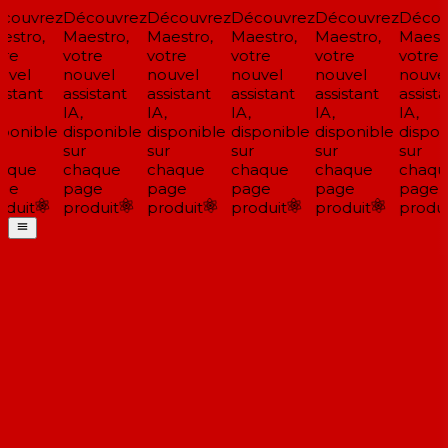
couvrez
Découvrez
Découvrez
Découvrez
Découvrez
Décou
stro,
Maestro,
Maestro,
Maestro,
Maestro,
Maestr
re
votre
votre
votre
votre
votre
vel
nouvel
nouvel
nouvel
nouvel
nouvel
istant
assistant
assistant
assistant
assistant
assista
IA,
IA,
IA,
IA,
IA,
ponible
disponible
disponible
disponible
disponible
disponi
sur
sur
sur
sur
sur
aque
chaque
chaque
chaque
chaque
chaqu
ge
page
page
page
page
page
duit
produit
produit
produit
produit
produi