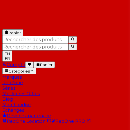
Panier
EN
FR
Compte
Panier
Catégories
Marques
RedZone
Séries
Meilleures Offres
Blog
Marchandise
Échanges
Devenez partenaire
RedOne
Location
RedOne
PRO