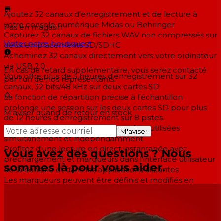
Ajoutez 32 canaux d'enregistrement et de lecture à
votre console numérique Midas ou Behringer
Pas en magasin
Capturez 32 canaux de fichiers WAV non compressés sur
Visiter notre boutique
↗
deux emplacements SD/SDHC
Acheminez 32 canaux directement vers votre ordinateur
via USB 2.0
En cas de retard supplémentaire, vous serez contacté
Vous offre plus de 3 heures d'enregistrement sur 32
par l'un de nos représentants.
canaux, 32 bits/48 kHz sur deux cartes SD
La fonction de répartition précise à l'échantillon
prolonge une session sur les deux cartes SD pour plus
M'aviser quand de retour en stock
de 12 heures d'enregistrement sur 8 pistes.
Les capacités SD et USB peuvent être utilisées
M'aviser
simultanément et indépendamment
Profitez d'une lecture en direct instantanée avec
Vous avez des questions ? Nous
préchargement et marqueurs dans l'interface utilisateur
sommes là pour vous aider.
de la console et dans les applications distantes
Les marqueurs peuvent être définis et modifiés en
temps réel pendant l'enregistrement ou la lecture
Stockez et automatisez le routage des canaux pour
l'enregistrement et la lecture