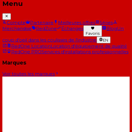
Menu
Compte
Partenaire
Meilleures offres
Séries
Merchandise
RedZone
Échanges
Blog
Un
Favoris
coup d'oeil dans les coulisses de l'industrie
EN
RedOne Location
Location d'équipement de qualité
RedOne PRO
Services d'installations professionnelles
Marques
Voir toutes les marques