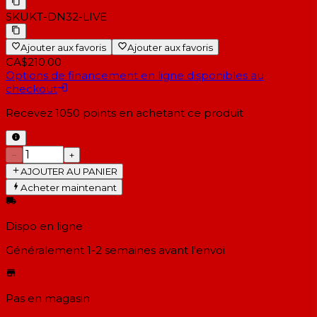
SKU
KT-DN32-LIVE
Ajouter aux favoris
Ajouter aux favoris
CA$210.00
Options de financement en ligne disponibles au
checkout
Recevez
1050
points en achetant ce produit
−
+
AJOUTER AU PANIER
Acheter maintenant
Dispo en ligne
Généralement 1-2 semaines
avant l'envoi
Pas en magasin