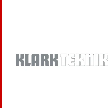
fichiers WAV non compressés vers ses deux
emplacements SD/SDHC, ou acheminez-les
directement vers votre ordinateur : le DN32-LIVE vous
facilite la tâche. Le DN32-LIVE peut accueillir jusqu'à 64
Go de mémoire, ce qui est suffisant pour organiser une
session continue de 3 heures sur 32 pistes audio 32
bits/48 kHz. Ou utilisez sa fonction de répartition précise
à l'échantillon pour prolonger la session sur les deux
cartes SD pendant plus de 12 heures d'enregistrement
continu sur 8 pistes. Et mieux encore, vous pouvez le
faire sans jamais quitter votre console.
Fonctionnement SD et USB indépendant
Les ingénieurs de Redone apprécient que vous puissiez
utiliser les capacités SD et USB du DN32-LIVE à la fois
simultanément et indépendamment. Lisez une session
enregistrée à partir d'une carte SD tout en enregistrant
dans votre DAW via USB. Ou éditez et traitez des pistes