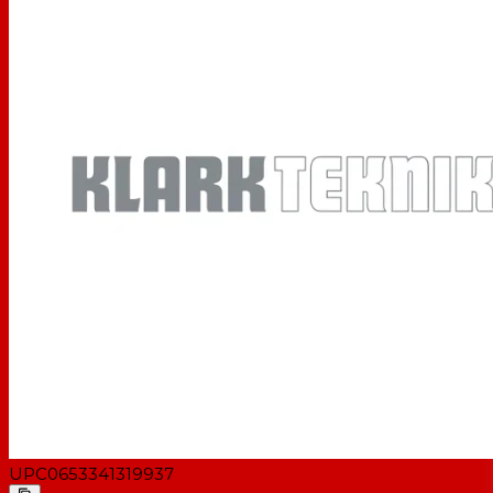
UPC
0653341319937