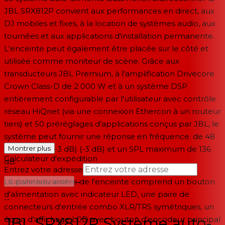
JBL SRX812P convient aux performances en direct, aux
DJ mobiles et fixes, à la location de systèmes audio, aux
tournées et aux applications d'installation permanente.
L'enceinte peut également être placée sur le côté et
utilisée comme moniteur de scène. Grâce aux
transducteurs JBL Premium, à l'amplification Drivecore
Crown Class-D de 2 000 W et à un système DSP
entièrement configurable par l'utilisateur avec contrôle
réseau HiQnet (via une connexion Ethercon à un routeur
tiers) et 50 préréglages d'applications conçus par JBL, le
système peut fournir une réponse en fréquence. de 48
à 20 000 Hz (-3 dB) (-3 dB) et un SPL maximum de 136
Montrer plus
Calculateur d'expédition
dB.
Entrez votre adresse
→
Le panneau arrière de l'enceinte comprend un bouton
Calculer la livraison
d'alimentation avec indicateur LED, une paire de
--
connecteurs d'entrée combo XLR/TRS symétriques, un
JBL SRX812P Système auto-
écran d'affichage LCD avec bouton d'encodeur principal