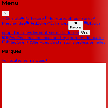
Menu
Compte
Partenaire
Meilleures offres
Séries
Merchandise
RedZone
Échanges
Blog
Un
Favoris
coup d'oeil dans les coulisses de l'industrie
EN
RedOne Location
Location d'équipement de qualité
RedOne PRO
Services d'installations professionnelles
Marques
Voir toutes les marques