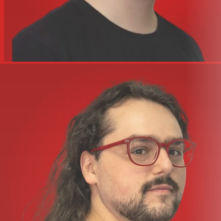
acoustiquement transparentMontageDoubles
douilles pour poteaux de 36 mm
12x points de suspension M10Dimensions (L x L x
H)25,11 x 16,31 x 16,87" (63,80 x 41,50 x 42,90
cm)Poids58,0 lb (26,4 kg)