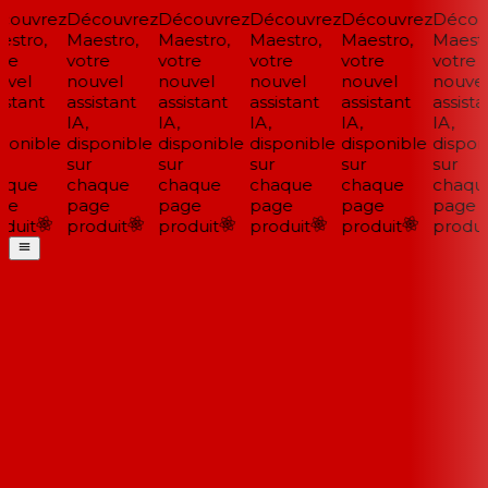
ouvrez
Découvrez
Découvrez
Découvrez
Découvrez
Découv
stro,
Maestro,
Maestro,
Maestro,
Maestro,
Maestro
re
votre
votre
votre
votre
votre
vel
nouvel
nouvel
nouvel
nouvel
nouvel
stant
assistant
assistant
assistant
assistant
assistan
IA,
IA,
IA,
IA,
IA,
ponible
disponible
disponible
disponible
disponible
disponi
sur
sur
sur
sur
sur
que
chaque
chaque
chaque
chaque
chaque
e
page
page
page
page
page
duit
produit
produit
produit
produit
produit