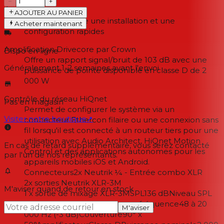
−
+
Écran LCD
AJOUTER AU PANIER
Prend en charge une installation et une
Acheter maintenant
configuration rapides
Amplification Drivecore par Crown
Dispo en ligne
Offre un rapport signal/bruit de 103 dB avec une
Généralement 1-2 semaines
avant l'envoi
puissance de pointe disponible en classe D de 2
000 W
Contrôle du réseau HiQnet
Pas en magasin
Permet de configurer le système via un
Visiter notre boutique
↗
connecteur Ethercon filaire ou une connexion sans
fil lorsqu'il est connecté à un routeur tiers pour une
utilisation avec Audio Architect, HiQnet Motion
En cas de retard supplémentaire, vous serez contacté
Control et des applications autonomes pour les
par l'un de nos représentants.
appareils mobiles iOS et Android.
Connecteurs2x Neutrik ¼ - Entrée combo XLR
2x sorties Neutrik XLR-3M
M'aviser quand de retour en stock
1 x sortie de mixage XLR-3MSPL136 dBNiveau SPL
maximum136 dBFréponse en fréquence48 à 20
M'aviser
000 Hz (-3 dB)Couverture90° x