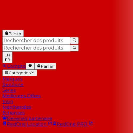
Panier
EN
FR
Compte
Panier
Catégories
Marques
RedZone
Séries
Meilleures Offres
Blog
Marchandise
Échanges
Devenez partenaire
RedOne
Location
RedOne
PRO