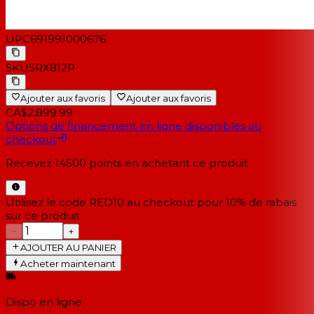
UPC
691991000676
SKU
SRX812P
Ajouter aux favoris
Ajouter aux favoris
CA$2,899.99
Options de financement en ligne disponibles au
checkout
Recevez
14500
points en achetant ce produit
Utilisez le code RED10 au checkout pour 10% de rabais
sur ce produit
−
+
AJOUTER AU PANIER
Acheter maintenant
Dispo en ligne