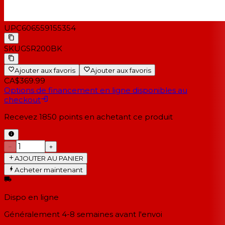
UPC
606559155354
SKU
GSR200BK
Ajouter aux favoris
Ajouter aux favoris
CA$369.99
Options de financement en ligne disponibles au
checkout
Recevez
1850
points en achetant ce produit
−
+
AJOUTER AU PANIER
Acheter maintenant
Dispo en ligne
Généralement 4-8 semaines
avant l'envoi