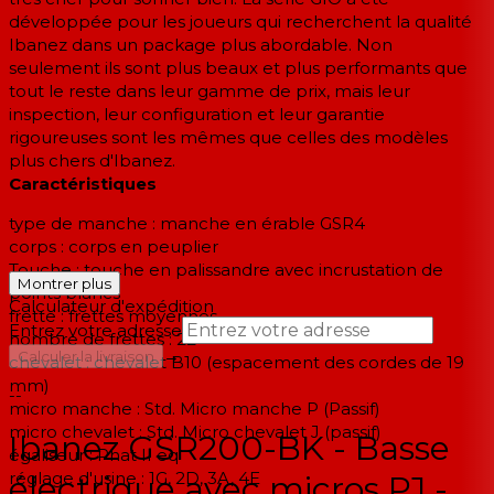
développée pour les joueurs qui recherchent la qualité
Ibanez dans un package plus abordable. Non
seulement ils sont plus beaux et plus performants que
tout le reste dans leur gamme de prix, mais leur
inspection, leur configuration et leur garantie
rigoureuses sont les mêmes que celles des modèles
plus chers d'Ibanez.
Caractéristiques
type de manche : manche en érable GSR4
corps : corps en peuplier
Touche : touche en palissandre avec incrustation de
Montrer plus
points blancs
Calculateur d'expédition
frette : frettes moyennes
Entrez votre adresse
nombre de frettes : 22
→
Calculer la livraison
chevalet : chevalet B10 (espacement des cordes de 19
mm)
--
micro manche : Std. Micro manche P (Passif)
micro chevalet : Std. Micro chevalet J (passif)
Ibanez GSR200-BK - Basse
égaliseur : Phat II eq
réglage d'usine : 1G, 2D, 3A, 4E
électrique avec micros PJ -