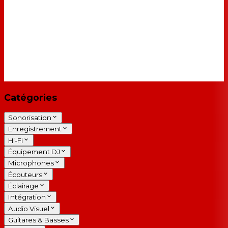
Catégories
Sonorisation
Enregistrement
Hi-Fi
Équipement DJ
Microphones
Écouteurs
Éclairage
Intégration
Audio Visuel
Guitares & Basses