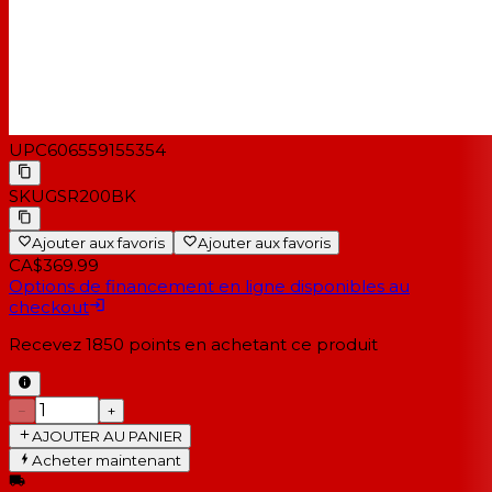
UPC
606559155354
SKU
GSR200BK
Ajouter aux favoris
Ajouter aux favoris
CA$369.99
Options de financement en ligne disponibles au
checkout
Recevez
1850
points en achetant ce produit
−
+
AJOUTER AU PANIER
Acheter maintenant