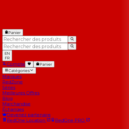
Panier
EN
FR
Compte
Panier
Catégories
Marques
RedZone
Séries
Meilleures Offres
Blog
Marchandise
Échanges
Devenez partenaire
RedOne
Location
RedOne
PRO