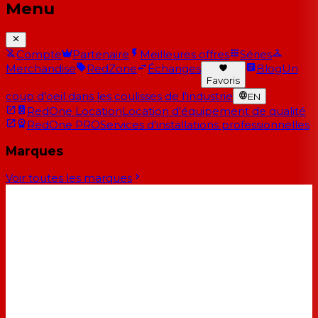
Menu
Compte
Partenaire
Meilleures offres
Séries
Merchandise
RedZone
Échanges
Blog
Un
Favoris
coup d'oeil dans les coulisses de l'industrie
EN
RedOne Location
Location d'équipement de qualité
RedOne PRO
Services d'installations professionnelles
Marques
Voir toutes les marques