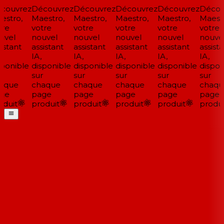
ouvrez
Découvrez
Découvrez
Découvrez
Découvrez
Découv
stro,
Maestro,
Maestro,
Maestro,
Maestro,
Maestr
re
votre
votre
votre
votre
votre
vel
nouvel
nouvel
nouvel
nouvel
nouvel
istant
assistant
assistant
assistant
assistant
assista
IA,
IA,
IA,
IA,
IA,
ponible
disponible
disponible
disponible
disponible
disponi
sur
sur
sur
sur
sur
aque
chaque
chaque
chaque
chaque
chaqu
ge
page
page
page
page
page
duit
produit
produit
produit
produit
produit