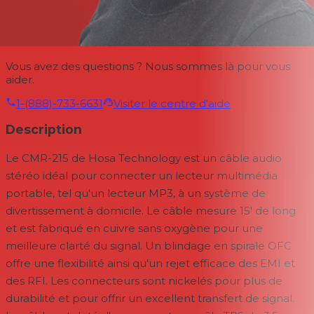
Vous avez des questions ? Nous sommes là pour vous
aider.
1-(888)-733-6631
Visiter le centre d'aide
Description
Le CMR-215 de Hosa Technology est un câble audio
stéréo idéal pour connecter un lecteur multimédia
portable, tel qu'un lecteur MP3, à un système de
divertissement à domicile. Le câble mesure 15' de long
et est fabriqué en cuivre sans oxygène pour une
meilleure clarté du signal. Un blindage en spirale OFC
offre une flexibilité ainsi qu'un rejet efficace des EMI et
des RFI. Les connecteurs sont nickelés pour plus de
durabilité et pour offrir un excellent transfert de signal.