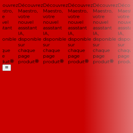
ouvrez
Découvrez
Découvrez
Découvrez
Découvrez
Découv
stro,
Maestro,
Maestro,
Maestro,
Maestro,
Maestro
re
votre
votre
votre
votre
votre
vel
nouvel
nouvel
nouvel
nouvel
nouvel
stant
assistant
assistant
assistant
assistant
assistan
IA,
IA,
IA,
IA,
IA,
ponible
disponible
disponible
disponible
disponible
disponi
sur
sur
sur
sur
sur
que
chaque
chaque
chaque
chaque
chaque
e
page
page
page
page
page
duit
produit
produit
produit
produit
produit