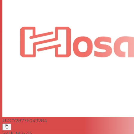
UPC
728736049284
SKU
CMR-215