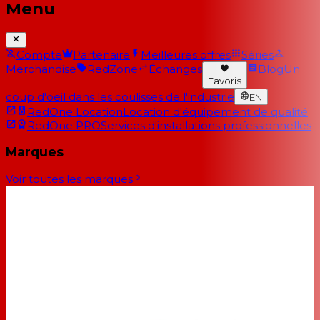
Menu
Compte
Partenaire
Meilleures offres
Séries
Merchandise
RedZone
Échanges
Blog
Un
Favoris
coup d'oeil dans les coulisses de l'industrie
EN
RedOne Location
Location d'équipement de qualité
RedOne PRO
Services d'installations professionnelles
Marques
Voir toutes les marques