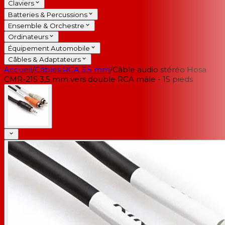
Claviers
Batteries & Percussions
Ensemble & Orchestre
Ordinateurs
Équipement Automobile
Câbles & Adaptateurs
Accueil
/
Câbles RCA 3,5 mm
/
Câble audio stéréo Hosa
CMR-215 3,5 mm vers double RCA mâle - 15 pieds