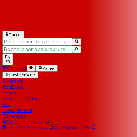
Panier
EN
FR
Compte
Panier
Catégories
Marques
RedZone
Séries
Meilleures Offres
Blog
Marchandise
Échanges
Devenez partenaire
RedOne
Location
RedOne
PRO