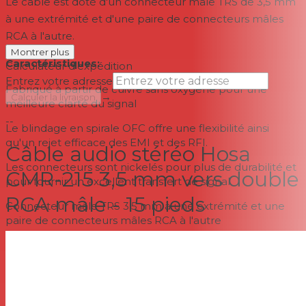
Le câble est doté d'un connecteur mâle TRS de 3,5 mm
à une extrémité et d'une paire de connecteurs mâles
RCA à l'autre.
Montrer plus
Caractéristiques:
Calculateur d'expédition
Entrez votre adresse
Fabriqué à partir de cuivre sans oxygène pour une
→
Calculer la livraison
meilleure clarté du signal
--
Le blindage en spirale OFC offre une flexibilité ainsi
qu'un rejet efficace des EMI et des RFI.
Câble audio stéréo Hosa
Les connecteurs sont nickelés pour plus de durabilité et
CMR-215 3,5 mm vers double
pour fournir un excellent transfert de signal
RCA mâle - 15 pieds
Connecteur mâle TRS 3,5 mm à une extrémité et une
paire de connecteurs mâles RCA à l'autre