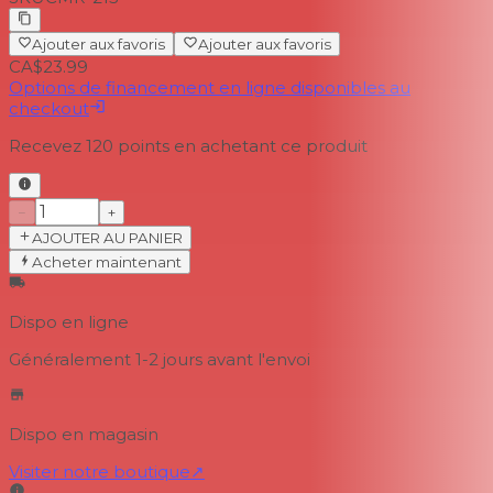
Ajouter aux favoris
Ajouter aux favoris
CA$23.99
Options de financement en ligne disponibles au
checkout
Recevez
120
points en achetant ce produit
−
+
AJOUTER AU PANIER
Acheter maintenant
Dispo en ligne
Généralement 1-2 jours
avant l'envoi
Dispo en magasin
Visiter notre boutique
↗