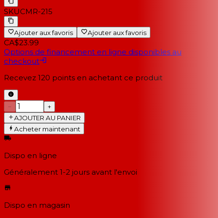
SKU
CMR-215
Ajouter aux favoris
Ajouter aux favoris
CA$23.99
Options de financement en ligne disponibles au
checkout
Recevez
120
points en achetant ce produit
−
+
AJOUTER AU PANIER
Acheter maintenant
Dispo en ligne
Généralement 1-2 jours
avant l'envoi
Dispo en magasin