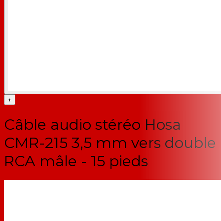
+
Câble audio stéréo Hosa
CMR-215 3,5 mm vers double
RCA mâle - 15 pieds