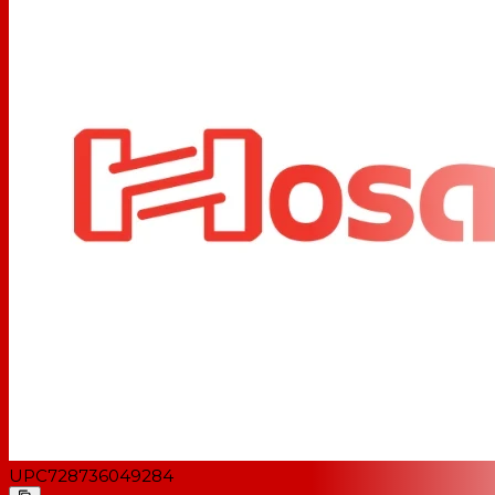
UPC
728736049284