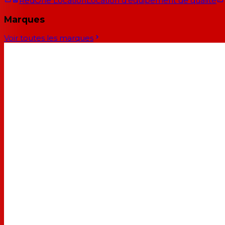
RedOne Location
Location d'équipement de qualité
Marques
Voir toutes les marques