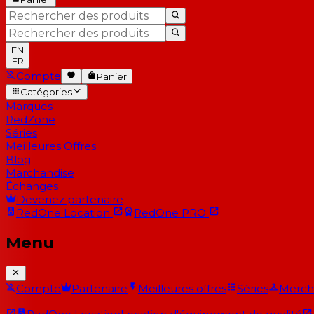
EN
FR
Compte
Panier
Catégories
Marques
RedZone
Séries
Meilleures Offres
Blog
Marchandise
Échanges
Devenez partenaire
RedOne
Location
RedOne
PRO
Menu
Compte
Partenaire
Meilleures offres
Séries
Merch