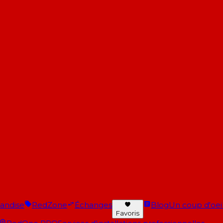
andise
RedZone
Échanges
Blog
Un coup d'oeil 
Favoris