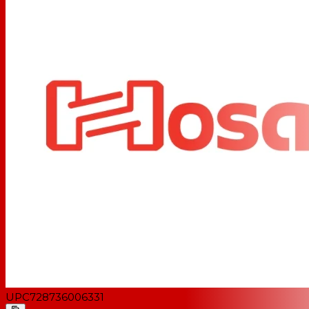
UPC
728736006331