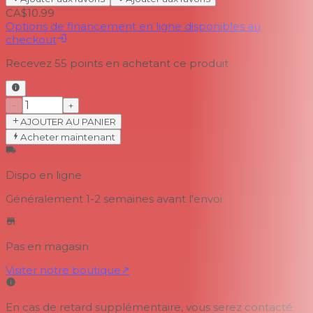
CA$10.99
Options de financement en ligne disponibles au
checkout
Recevez
55
points en achetant ce produit
−
+
AJOUTER AU PANIER
Acheter maintenant
Dispo en ligne
Généralement 1-2 semaines
avant l'envoi
Pas en magasin
Visiter notre boutique
↗
En cas de retard supplémentaire, vous serez contacté