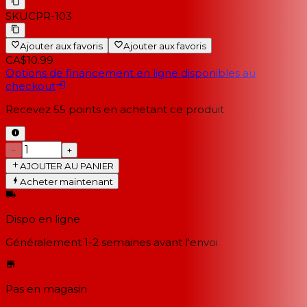
SKU
CPR-103
Ajouter aux favoris
Ajouter aux favoris
CA$10.99
Options de financement en ligne disponibles au
checkout
Recevez
55
points en achetant ce produit
−
+
AJOUTER AU PANIER
Acheter maintenant
Dispo en ligne
Généralement 1-2 semaines
avant l'envoi
Pas en magasin