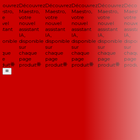
ouvrez
Découvrez
Découvrez
Découvrez
Découvrez
Découv
stro,
Maestro,
Maestro,
Maestro,
Maestro,
Maestro
re
votre
votre
votre
votre
votre
vel
nouvel
nouvel
nouvel
nouvel
nouvel
stant
assistant
assistant
assistant
assistant
assistan
IA,
IA,
IA,
IA,
IA,
ponible
disponible
disponible
disponible
disponible
disponi
sur
sur
sur
sur
sur
que
chaque
chaque
chaque
chaque
chaque
e
page
page
page
page
page
duit
produit
produit
produit
produit
produit