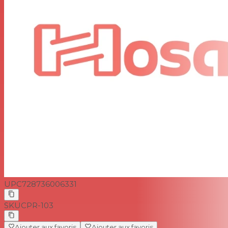
UPC
728736006331
SKU
CPR-103
Ajouter aux favoris
Ajouter aux favoris