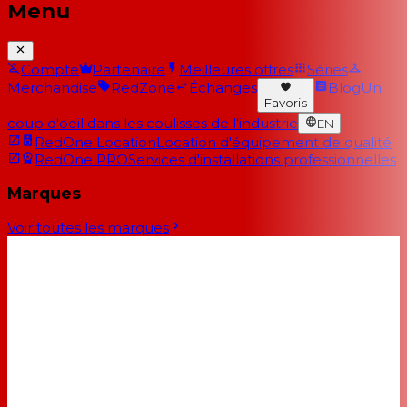
Menu
Compte
Partenaire
Meilleures offres
Séries
Merchandise
RedZone
Échanges
Blog
Un
Favoris
coup d'oeil dans les coulisses de l'industrie
EN
RedOne Location
Location d'équipement de qualité
RedOne PRO
Services d'installations professionnelles
Marques
Voir toutes les marques