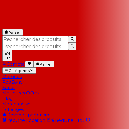
Panier
EN
FR
Compte
Panier
Catégories
Marques
RedZone
Séries
Meilleures Offres
Blog
Marchandise
Échanges
Devenez partenaire
RedOne
Location
RedOne
PRO