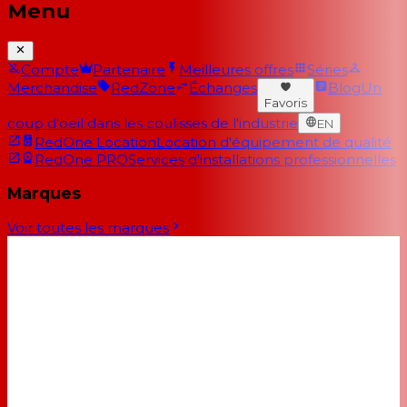
Menu
Compte
Partenaire
Meilleures offres
Séries
Merchandise
RedZone
Échanges
Blog
Un
Favoris
coup d'oeil dans les coulisses de l'industrie
EN
RedOne Location
Location d'équipement de qualité
RedOne PRO
Services d'installations professionnelles
Marques
Voir toutes les marques