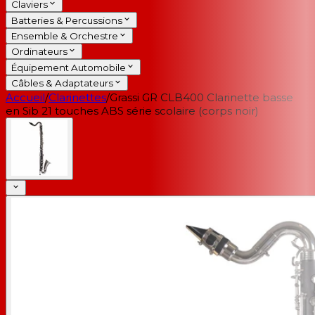
Claviers
Batteries & Percussions
Ensemble & Orchestre
Ordinateurs
Équipement Automobile
Câbles & Adaptateurs
Accueil
/
Clarinettes
/
Grassi GR CLB400 Clarinette basse
en Sib 21 touches ABS série scolaire (corps noir)