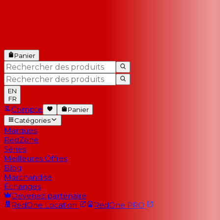
Panier
EN
FR
Compte
Panier
Catégories
Marques
RedZone
Séries
Meilleures Offres
Blog
Marchandise
Échanges
Devenez partenaire
RedOne
Location
RedOne
PRO