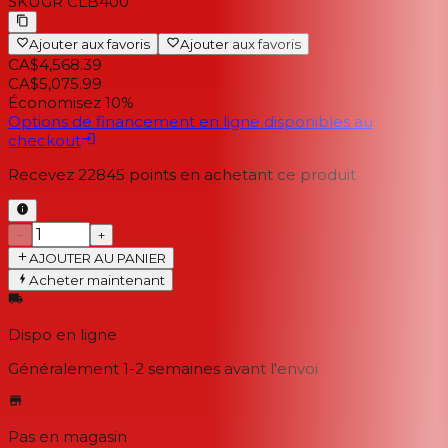
SKU
GR CLB400
Ajouter aux favoris
Ajouter aux favoris
CA$4,568.39
CA$5,075.99
Économisez 10%
Options de financement en ligne disponibles au
checkout
Recevez
22845
points en achetant ce produit
−
+
AJOUTER AU PANIER
Acheter maintenant
Dispo en ligne
Généralement 1-2 semaines
avant l'envoi
Pas en magasin