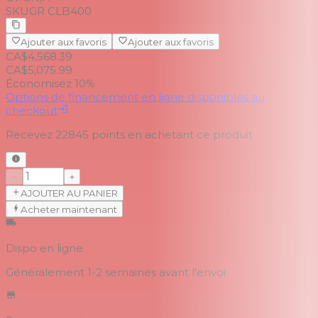
SKU
GR CLB400
Ajouter aux favoris
Ajouter aux favoris
CA$4,568.39
CA$5,075.99
Économisez 10%
Options de financement en ligne disponibles au
checkout
Recevez
22845
points en achetant ce produit
−
+
AJOUTER AU PANIER
Acheter maintenant
Dispo en ligne
Généralement 1-2 semaines
avant l'envoi