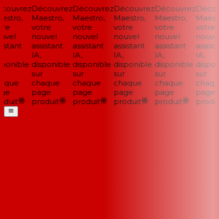
ouvrez
Découvrez
Découvrez
Découvrez
Découvrez
Découv
stro,
Maestro,
Maestro,
Maestro,
Maestro,
Maestr
re
votre
votre
votre
votre
votre
vel
nouvel
nouvel
nouvel
nouvel
nouvel
stant
assistant
assistant
assistant
assistant
assista
IA,
IA,
IA,
IA,
IA,
ponible
disponible
disponible
disponible
disponible
disponi
sur
sur
sur
sur
sur
aque
chaque
chaque
chaque
chaque
chaqu
ge
page
page
page
page
page
duit
produit
produit
produit
produit
produit