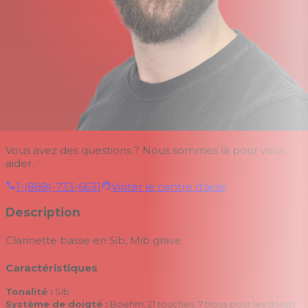
Vous avez des questions ? Nous sommes là pour vous
aider.
1-(888)-733-6631
Visiter le centre d'aide
Description
Clarinette basse en Sib, Mib grave
Caractéristiques
Tonalité :
Sib
Système de doigté :
Boehm, 21 touches, 7 trous pour les doigts