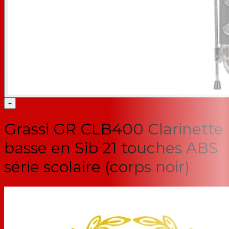
+
Grassi GR CLB400 Clarinette
basse en Sib 21 touches ABS
série scolaire (corps noir)