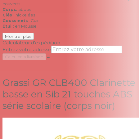
couverts
Corps:
abdos
Clés :
nickelées
Coussinets
: Cuir
Étui :
en Mousse
Montrer plus
Calculateur d'expédition
Entrez votre adresse
→
Calculer la livraison
--
Grassi GR CLB400 Clarinette
basse en Sib 21 touches ABS
série scolaire (corps noir)