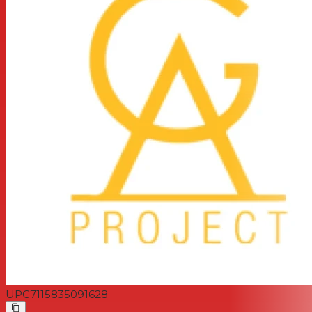
E/S symétriques par transformateur utilisant deux
transformateurs différents, chacun optimisé pour son
objectif
Le commutateur horaire à 3 positions sélectionne
différentes combinaisons de temps d'attaque et de
relâchement
Augmentez les temps d'attaque et de relâchement
pour les positions B et C via des cavaliers internes
Prise de liaison pour la connexion à une autre unité pour
un fonctionnement stéréo
Toutes les commandes externes accessibles via le
panneau avant
L'alimentation externe évite toute interaction avec les
circuits audio et les transformateurs
Format quart de rack compact 1 RU
Montez jusqu'à quatre unités via le kit de rack Unite MKII
19" en option
UPC
7115835091628