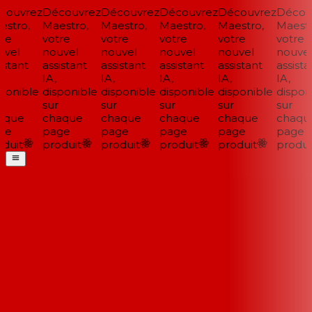
ouvrez
Découvrez
Découvrez
Découvrez
Découvrez
Découv
stro,
Maestro,
Maestro,
Maestro,
Maestro,
Maestro
re
votre
votre
votre
votre
votre
vel
nouvel
nouvel
nouvel
nouvel
nouvel
stant
assistant
assistant
assistant
assistant
assistan
IA,
IA,
IA,
IA,
IA,
ponible
disponible
disponible
disponible
disponible
disponi
sur
sur
sur
sur
sur
que
chaque
chaque
chaque
chaque
chaque
e
page
page
page
page
page
duit
produit
produit
produit
produit
produit