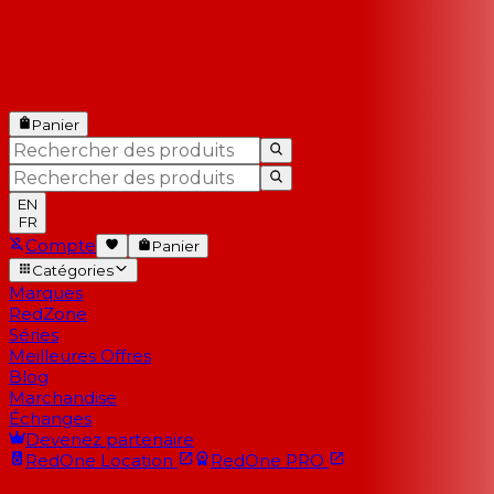
Panier
EN
FR
Compte
Panier
Catégories
Marques
RedZone
Séries
Meilleures Offres
Blog
Marchandise
Échanges
Devenez partenaire
RedOne
Location
RedOne
PRO