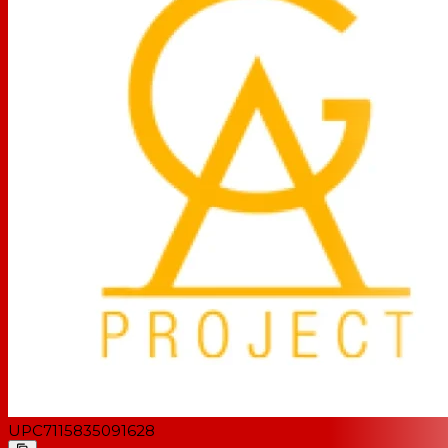
UPC
7115835091628