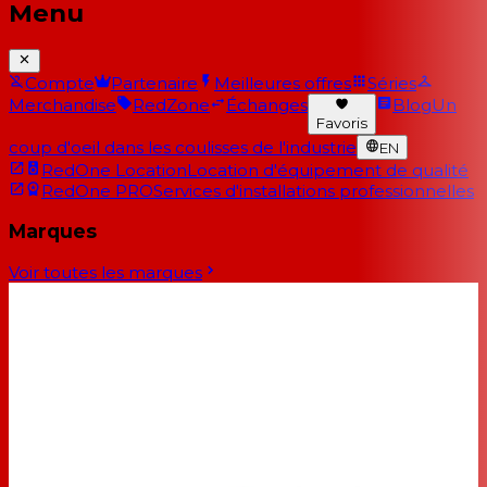
Menu
Compte
Partenaire
Meilleures offres
Séries
Merchandise
RedZone
Échanges
Blog
Un
Favoris
coup d'oeil dans les coulisses de l'industrie
EN
RedOne Location
Location d'équipement de qualité
RedOne PRO
Services d'installations professionnelles
Marques
Voir toutes les marques