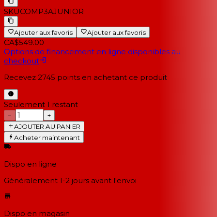
SKU
COMP3AJUNIOR
Ajouter aux favoris
Ajouter aux favoris
CA$549.00
Options de financement en ligne disponibles au
checkout
Recevez
2745
points en achetant ce produit
Seulement 1 restant
−
+
AJOUTER AU PANIER
Acheter maintenant
Dispo en ligne
Généralement 1-2 jours
avant l'envoi
Dispo en magasin