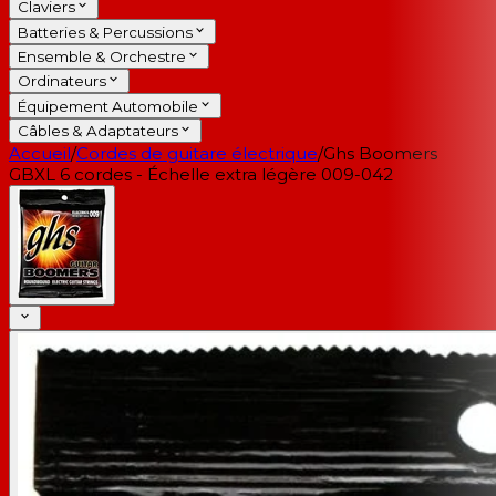
Claviers
Batteries & Percussions
Ensemble & Orchestre
Ordinateurs
Équipement Automobile
Câbles & Adaptateurs
Accueil
/
Cordes de guitare électrique
/
Ghs Boomers
GBXL 6 cordes - Échelle extra légère 009-042