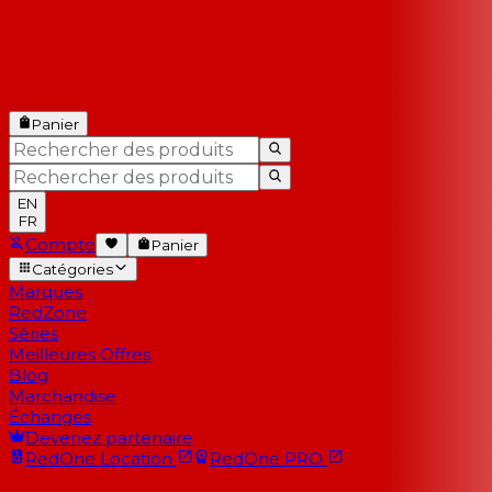
Panier
EN
FR
Compte
Panier
Catégories
Marques
RedZone
Séries
Meilleures Offres
Blog
Marchandise
Échanges
Devenez partenaire
RedOne
Location
RedOne
PRO