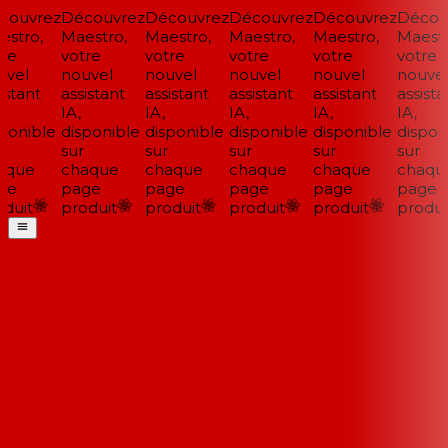
ouvrez
Découvrez
Découvrez
Découvrez
Découvrez
Découv
stro,
Maestro,
Maestro,
Maestro,
Maestro,
Maestro
re
votre
votre
votre
votre
votre
vel
nouvel
nouvel
nouvel
nouvel
nouvel
stant
assistant
assistant
assistant
assistant
assistan
IA,
IA,
IA,
IA,
IA,
ponible
disponible
disponible
disponible
disponible
disponi
sur
sur
sur
sur
sur
que
chaque
chaque
chaque
chaque
chaque
e
page
page
page
page
page
duit
produit
produit
produit
produit
produit