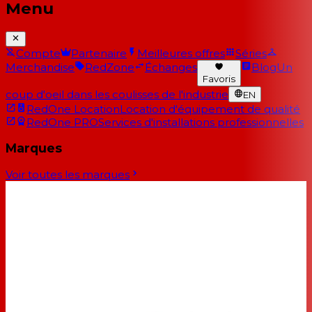
Menu
Compte
Partenaire
Meilleures offres
Séries
Merchandise
RedZone
Échanges
Blog
Un
Favoris
coup d'oeil dans les coulisses de l'industrie
EN
RedOne Location
Location d'équipement de qualité
RedOne PRO
Services d'installations professionnelles
Marques
Voir toutes les marques