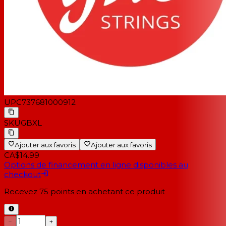
UPC
737681000912
SKU
GBXL
Ajouter aux favoris
Ajouter aux favoris
CA$14.99
Options de financement en ligne disponibles au
checkout
Recevez
75
points en achetant ce produit
−
+