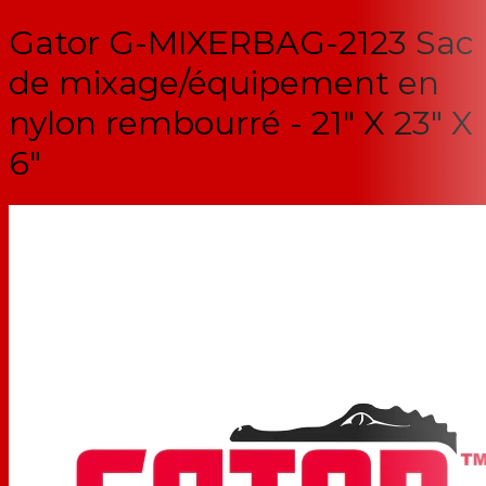
Gator G-MIXERBAG-2123 Sac
de mixage/équipement en
nylon rembourré - 21" X 23" X
6"