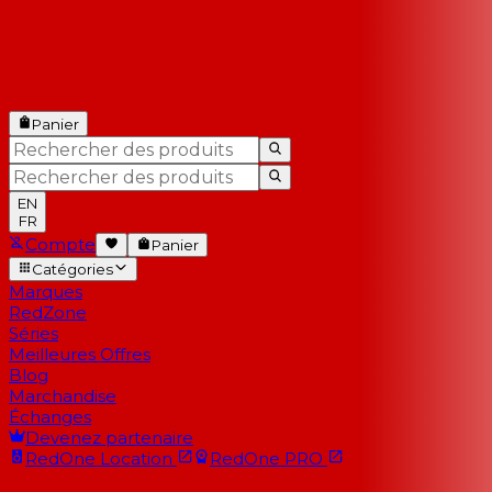
Panier
EN
FR
Compte
Panier
Catégories
Marques
RedZone
Séries
Meilleures Offres
Blog
Marchandise
Échanges
Devenez partenaire
RedOne
Location
RedOne
PRO