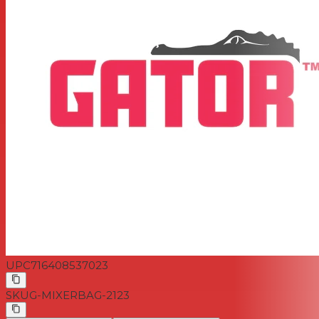
UPC
716408537023
SKU
G-MIXERBAG-2123