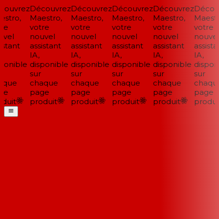
ouvrez
Découvrez
Découvrez
Découvrez
Découvrez
Découv
stro,
Maestro,
Maestro,
Maestro,
Maestro,
Maestro
re
votre
votre
votre
votre
votre
vel
nouvel
nouvel
nouvel
nouvel
nouvel
stant
assistant
assistant
assistant
assistant
assistan
IA,
IA,
IA,
IA,
IA,
ponible
disponible
disponible
disponible
disponible
disponi
sur
sur
sur
sur
sur
que
chaque
chaque
chaque
chaque
chaque
e
page
page
page
page
page
duit
produit
produit
produit
produit
produit