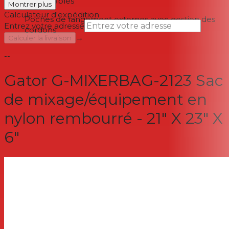
confortables
Montrer plus
Calculateur d'expédition
Poches de rangement externes avec gestion des
Entrez votre adresse
cordons
→
Calculer la livraison
--
Gator G-MIXERBAG-2123 Sac
de mixage/équipement en
nylon rembourré - 21" X 23" X
6"