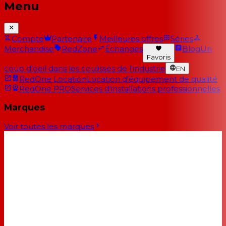
Menu
Compte
Partenaire
Meilleures offres
Séries
Merchandise
RedZone
Échanges
Blog
Un
Favoris
coup d'oeil dans les coulisses de l'industrie
EN
RedOne Location
Location d'équipement de qualité
RedOne PRO
Services d'installations professionnelles
Marques
Voir toutes les marques