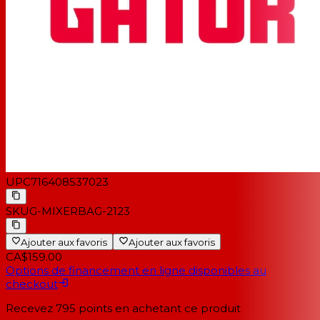
UPC
716408537023
SKU
G-MIXERBAG-2123
Ajouter aux favoris
Ajouter aux favoris
CA$159.00
Options de financement en ligne disponibles au
checkout
Recevez
795
points en achetant ce produit