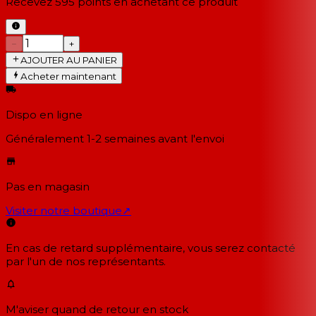
Recevez
595
points en achetant ce produit
−
+
AJOUTER AU PANIER
Acheter maintenant
Dispo en ligne
Généralement 1-2 semaines
avant l'envoi
Pas en magasin
Visiter notre boutique
↗
En cas de retard supplémentaire, vous serez contacté
par l'un de nos représentants.
M'aviser quand de retour en stock