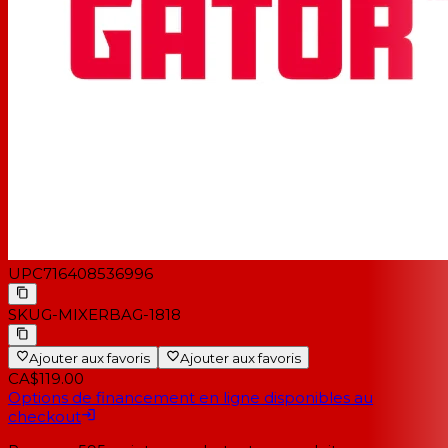
UPC
716408536996
SKU
G-MIXERBAG-1818
Ajouter aux favoris
Ajouter aux favoris
CA$119.00
Options de financement en ligne disponibles au
checkout