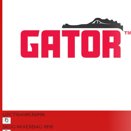
UPC
716408536996
SKU
G-MIXERBAG-1818