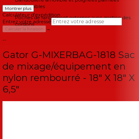
confortables
Montrer plus
Calculateur d'expédition
Poches de rangement externes avec gestion des
Entrez votre adresse
cordons
→
Calculer la livraison
--
Gator G-MIXERBAG-1818 Sac
de mixage/équipement en
nylon rembourré - 18" X 18" X
6,5"