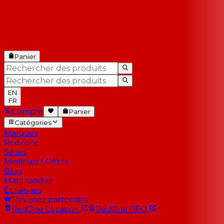
Panier
EN
FR
Compte
Panier
Catégories
Marques
RedZone
Séries
Meilleures Offres
Blog
Marchandise
Échanges
Devenez partenaire
RedOne
Location
RedOne
PRO