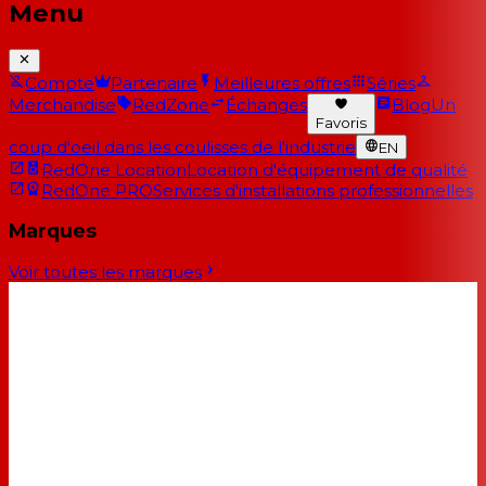
Menu
Compte
Partenaire
Meilleures offres
Séries
Merchandise
RedZone
Échanges
Blog
Un
Favoris
coup d'oeil dans les coulisses de l'industrie
EN
RedOne Location
Location d'équipement de qualité
RedOne PRO
Services d'installations professionnelles
Marques
Voir toutes les marques