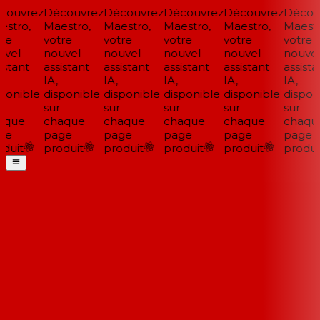
ouvrez
Découvrez
Découvrez
Découvrez
Découvrez
Découv
stro,
Maestro,
Maestro,
Maestro,
Maestro,
Maestro
re
votre
votre
votre
votre
votre
vel
nouvel
nouvel
nouvel
nouvel
nouvel
stant
assistant
assistant
assistant
assistant
assistan
IA,
IA,
IA,
IA,
IA,
ponible
disponible
disponible
disponible
disponible
disponi
sur
sur
sur
sur
sur
que
chaque
chaque
chaque
chaque
chaque
e
page
page
page
page
page
duit
produit
produit
produit
produit
produit