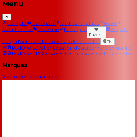
Menu
Compte
Partenaire
Meilleures offres
Séries
Merchandise
RedZone
Échanges
Blog
Un
Favoris
coup d'oeil dans les coulisses de l'industrie
EN
RedOne Location
Location d'équipement de qualité
RedOne PRO
Services d'installations professionnelles
Marques
Voir toutes les marques