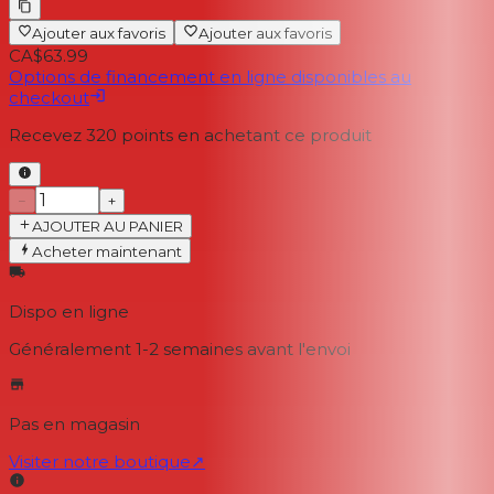
Ajouter aux favoris
Ajouter aux favoris
CA$63.99
Options de financement en ligne disponibles au
checkout
Recevez
320
points en achetant ce produit
−
+
AJOUTER AU PANIER
Acheter maintenant
Dispo en ligne
Généralement 1-2 semaines
avant l'envoi
Pas en magasin
Visiter notre boutique
↗