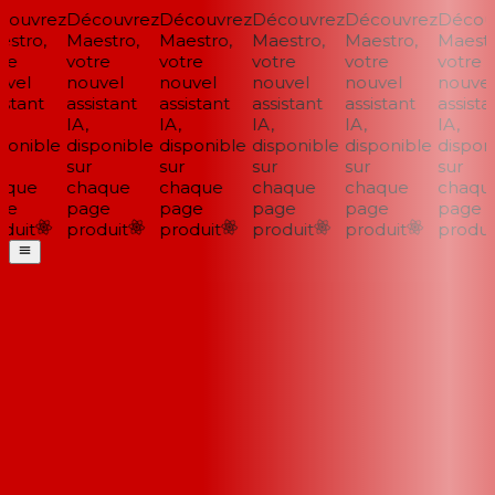
ouvrez
Découvrez
Découvrez
Découvrez
Découvrez
Découv
stro,
Maestro,
Maestro,
Maestro,
Maestro,
Maestro
e
votre
votre
votre
votre
votre
vel
nouvel
nouvel
nouvel
nouvel
nouvel
stant
assistant
assistant
assistant
assistant
assistan
IA,
IA,
IA,
IA,
IA,
onible
disponible
disponible
disponible
disponible
disponi
sur
sur
sur
sur
sur
que
chaque
chaque
chaque
chaque
chaque
e
page
page
page
page
page
uit
produit
produit
produit
produit
produit