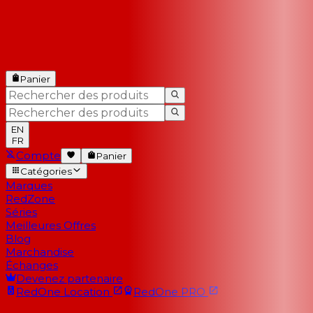
Panier
EN
FR
Compte
Panier
Catégories
Marques
RedZone
Séries
Meilleures Offres
Blog
Marchandise
Échanges
Devenez partenaire
RedOne
Location
RedOne
PRO