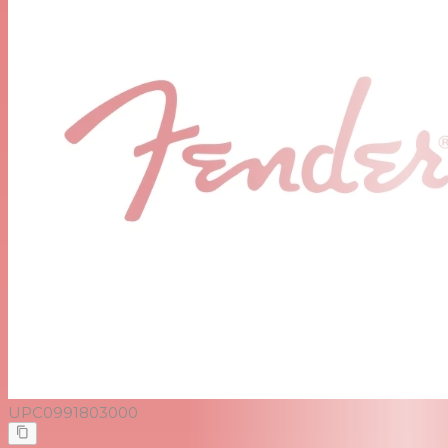
UPC
0991803000