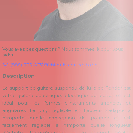
Vous avez des questions ? Nous sommes là pour vous
aider.
1-(888)-733-6631
Visiter le centre d'aide
Description
Le support de guitare suspendu de luxe de Fender est
votre guitare acoustique, électrique ou basse, et est
idéal pour les formes d'instruments arrondies et
angulaires. Le joug réglable en hauteur s'adapte à
n'importe quelle conception de poupée et est
facilement réglable à n'importe quelle longueur
d'échelle. L'empiècement et le support hérités