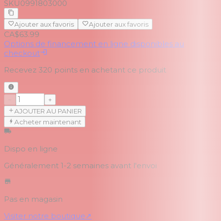
SKU
0991803000
Ajouter aux favoris
Ajouter aux favoris
CA$63.99
Options de financement en ligne disponibles au
checkout
Recevez
320
points en achetant ce produit
−
+
AJOUTER AU PANIER
Acheter maintenant
Dispo en ligne
Généralement 1-2 semaines
avant l'envoi
Pas en magasin
Visiter notre boutique
↗