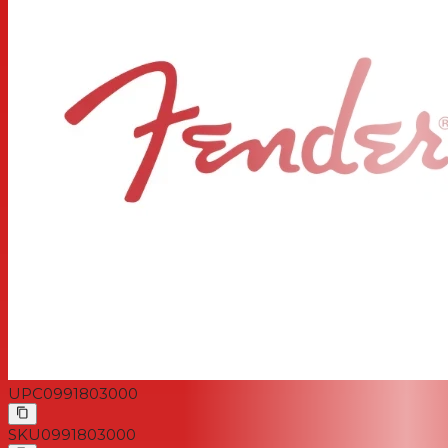
UPC
0991803000
SKU
0991803000