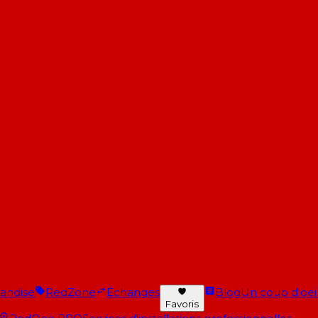
andise
RedZone
Échanges
Blog
Un coup d'oeil 
Favoris