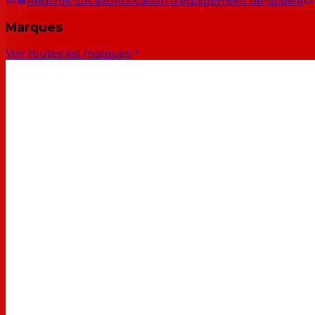
RedOne Location
Location d'équipement de qualité
Marques
Voir toutes les marques