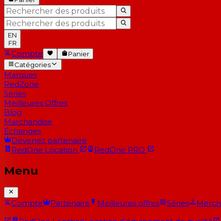
EN
FR
Compte
Panier
Catégories
Marques
RedZone
Séries
Meilleures Offres
Blog
Marchandise
Échanges
Devenez partenaire
RedOne
Location
RedOne
PRO
Menu
Compte
Partenaire
Meilleures offres
Séries
Merch