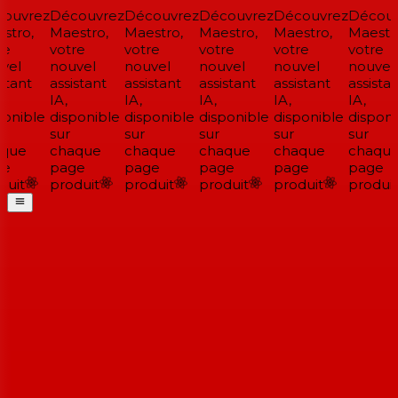
ouvrez
Découvrez
Découvrez
Découvrez
Découvrez
Découv
tro,
Maestro,
Maestro,
Maestro,
Maestro,
Maestro
e
votre
votre
votre
votre
votre
el
nouvel
nouvel
nouvel
nouvel
nouvel
stant
assistant
assistant
assistant
assistant
assistan
IA,
IA,
IA,
IA,
IA,
onible
disponible
disponible
disponible
disponible
disponi
sur
sur
sur
sur
sur
que
chaque
chaque
chaque
chaque
chaque
e
page
page
page
page
page
uit
produit
produit
produit
produit
produit