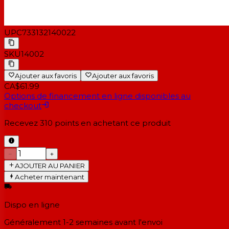
UPC
733132140022
SKU
14002
Ajouter aux favoris
Ajouter aux favoris
CA$61.99
Options de financement en ligne disponibles au
checkout
Recevez
310
points en achetant ce produit
−
+
AJOUTER AU PANIER
Acheter maintenant
Dispo en ligne
Généralement 1-2 semaines
avant l'envoi