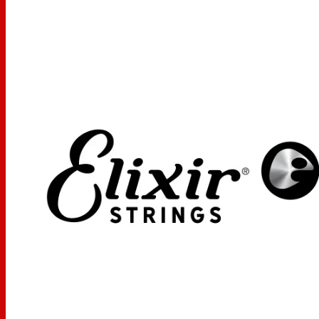
ultra fin, gardant les saletés hors des espaces entre les
enroulements. Avec des performances constantes d'un
concert à l'autre, les cordes de basse
Elixir
en acier
nickelé éliminent les tracas et les dépenses liés aux
changements fréquents de cordes.