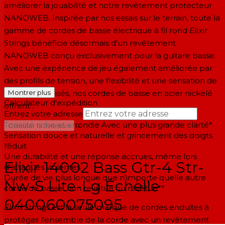
améliorer la jouabilité et notre revêtement protecteur
NANOWEB. Inspirée par nos essais sur le terrain, toute la
gamme de cordes de basse électrique à fil rond
Elixir
Strings bénéficie désormais d'un revêtement
NANOWEB conçu exclusivement pour la guitare basse.
Avec une expérience de jeu également améliorée par
des profils de tension, une flexibilité et une sensation de
cordes optimisés, nos cordes de basse en acier nickelé
Montrer plus
Calculateur d'expédition
offrent :
Entrez votre adresse
Tonalité riche et arrondie Avec une plus grande clarté*
→
Calculer la livraison
Sensation douce et naturelle et grincement des doigts
--
réduit
Une durabilité et une réponse accrues, même lors
Elixir 14002 Bass Gtr-4 Str-
d'attaques violentes
Durée de vie plus longue que n'importe quelle autre
Nw-S Lite-Lg Échelle
corde de basse, non revêtue ou revêtue**
040060075095
Elixir
Strings est la seule marque de cordes enduites à
protéger l'ensemble de la corde avec un revêtement