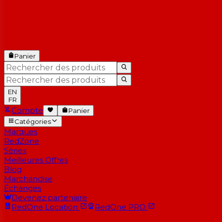
Panier
EN
FR
Compte
Panier
Catégories
Marques
RedZone
Séries
Meilleures Offres
Blog
Marchandise
Échanges
Devenez partenaire
RedOne
Location
RedOne
PRO