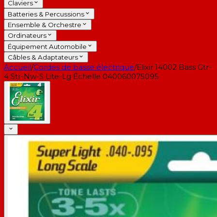
Claviers
Batteries & Percussions
Ensemble & Orchestre
Ordinateurs
Équipement Automobile
Câbles & Adaptateurs
Accueil
/
Cordes de basse électrique
/
Elixir 14002 Bass Gtr-
4 Str-Nw-S Lite-Lg Échelle 040060075095