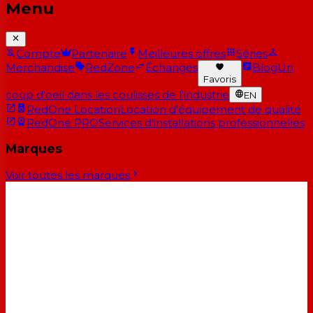
Menu
Compte
Partenaire
Meilleures offres
Séries
Merchandise
RedZone
Échanges
Blog
Un
Favoris
coup d'oeil dans les coulisses de l'industrie
EN
RedOne Location
Location d'équipement de qualité
RedOne PRO
Services d'installations professionnelles
Marques
Voir toutes les marques