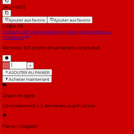
SKU
14002
Ajouter aux favoris
Ajouter aux favoris
CA$61.99
Options de financement en ligne disponibles au
checkout
Recevez
310
points en achetant ce produit
−
+
AJOUTER AU PANIER
Acheter maintenant
Dispo en ligne
Généralement 1-2 semaines
avant l'envoi
Pas en magasin