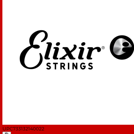
UPC
733132140022