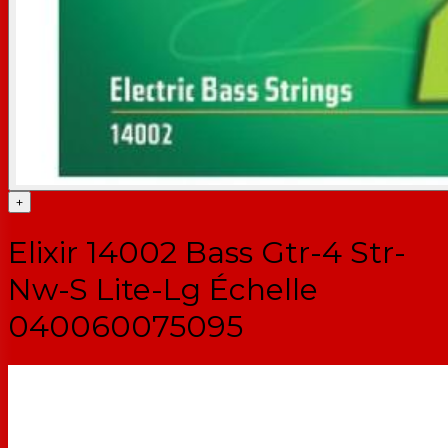
+
Elixir 14002 Bass Gtr-4 Str-
Nw-S Lite-Lg Échelle
040060075095