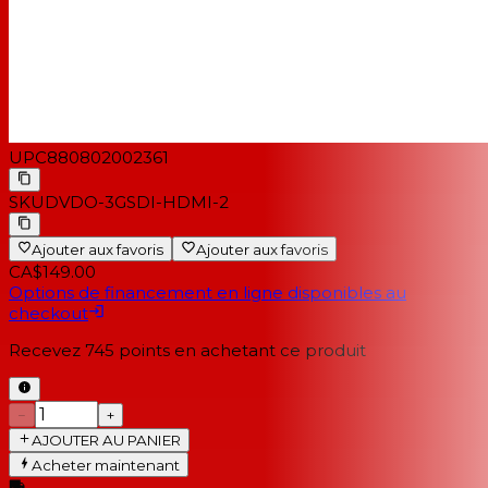
UPC
880802002361
SKU
DVDO-3GSDI-HDMI-2
Ajouter aux favoris
Ajouter aux favoris
CA$149.00
Options de financement en ligne disponibles au
checkout
Recevez
745
points en achetant ce produit
−
+
AJOUTER AU PANIER
Acheter maintenant