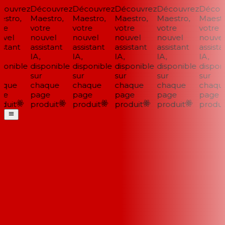
ouvrez
Découvrez
Découvrez
Découvrez
Découvrez
Découv
stro,
Maestro,
Maestro,
Maestro,
Maestro,
Maestro
e
votre
votre
votre
votre
votre
vel
nouvel
nouvel
nouvel
nouvel
nouvel
stant
assistant
assistant
assistant
assistant
assistan
IA,
IA,
IA,
IA,
IA,
onible
disponible
disponible
disponible
disponible
disponi
sur
sur
sur
sur
sur
que
chaque
chaque
chaque
chaque
chaque
e
page
page
page
page
page
uit
produit
produit
produit
produit
produit