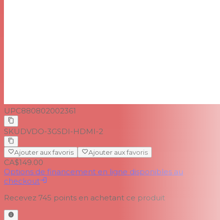
UPC
880802002361
SKU
DVDO-3GSDI-HDMI-2
Ajouter aux favoris
Ajouter aux favoris
CA$149.00
Options de financement en ligne disponibles au
checkout
Recevez
745
points en achetant ce produit