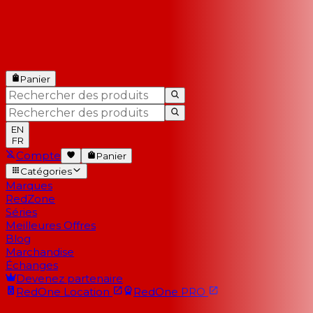
Panier
EN
FR
Compte
Panier
Catégories
Marques
RedZone
Séries
Meilleures Offres
Blog
Marchandise
Échanges
Devenez partenaire
RedOne
Location
RedOne
PRO