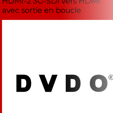
HDMI-2 3G-SDI vers HDMI
avec sortie en boucle