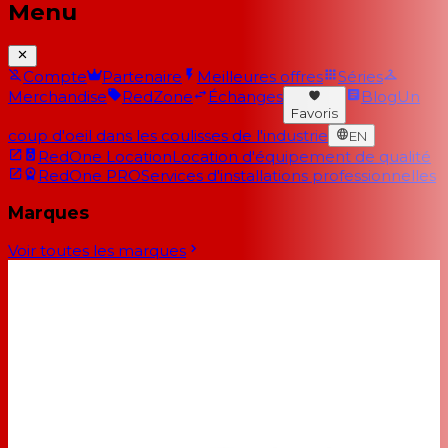
Menu
Compte
Partenaire
Meilleures offres
Séries
Merchandise
RedZone
Échanges
Blog
Un
Favoris
coup d'oeil dans les coulisses de l'industrie
EN
RedOne Location
Location d'équipement de qualité
RedOne PRO
Services d'installations professionnelles
Marques
Voir toutes les marques