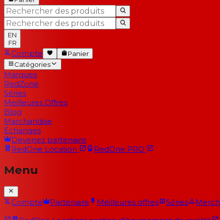
EN
FR
Compte
Panier
Catégories
Marques
RedZone
Séries
Meilleures Offres
Blog
Marchandise
Échanges
Devenez partenaire
RedOne
Location
RedOne
PRO
Menu
Compte
Partenaire
Meilleures offres
Séries
Merch