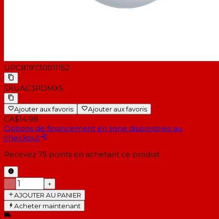
UPC
819730011152
SKU
AC3PDMX5
Ajouter aux favoris
Ajouter aux favoris
CA$14.98
Options de financement en ligne disponibles au
checkout
Recevez
75
points en achetant ce produit
−
+
AJOUTER AU PANIER
Acheter maintenant