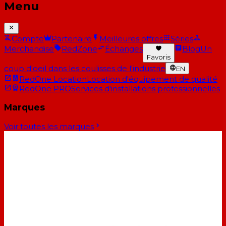
Menu
Compte
Partenaire
Meilleures offres
Séries
Merchandise
RedZone
Échanges
Blog
Un
Favoris
coup d'oeil dans les coulisses de l'industrie
EN
RedOne Location
Location d'équipement de qualité
RedOne PRO
Services d'installations professionnelles
Marques
Voir toutes les marques