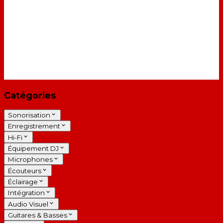
Catégories
Sonorisation
Enregistrement
Hi-Fi
Équipement DJ
Microphones
Écouteurs
Éclairage
Intégration
Audio Visuel
Guitares & Basses