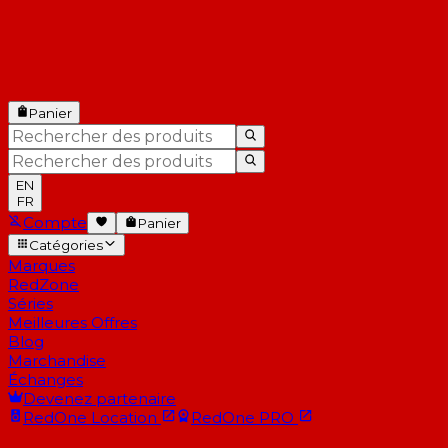
Panier
EN
FR
Compte
Panier
Catégories
Marques
RedZone
Séries
Meilleures Offres
Blog
Marchandise
Échanges
Devenez partenaire
RedOne
Location
RedOne
PRO