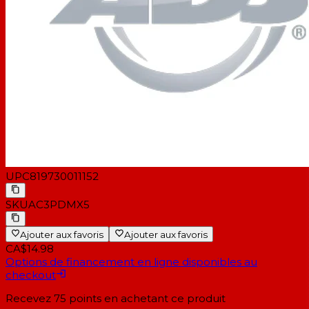
UPC
819730011152
SKU
AC3PDMX5
Ajouter aux favoris
Ajouter aux favoris
CA$14.98
Options de financement en ligne disponibles au
checkout
Recevez
75
points en achetant ce produit