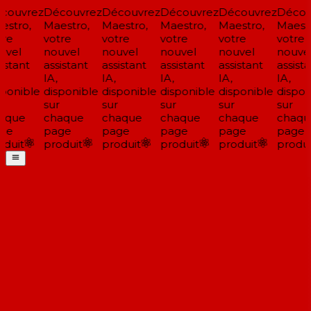
ouvrez
Découvrez
Découvrez
Découvrez
Découvrez
Découv
stro,
Maestro,
Maestro,
Maestro,
Maestro,
Maestr
re
votre
votre
votre
votre
votre
vel
nouvel
nouvel
nouvel
nouvel
nouvel
istant
assistant
assistant
assistant
assistant
assista
IA,
IA,
IA,
IA,
IA,
ponible
disponible
disponible
disponible
disponible
disponi
sur
sur
sur
sur
sur
aque
chaque
chaque
chaque
chaque
chaqu
ge
page
page
page
page
page
duit
produit
produit
produit
produit
produit