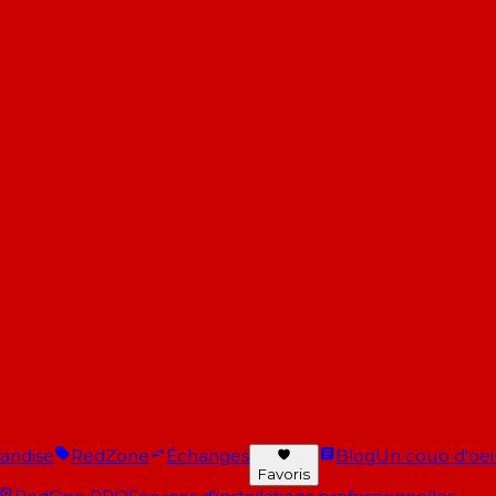
andise
RedZone
Échanges
Blog
Un coup d'oeil 
Favoris