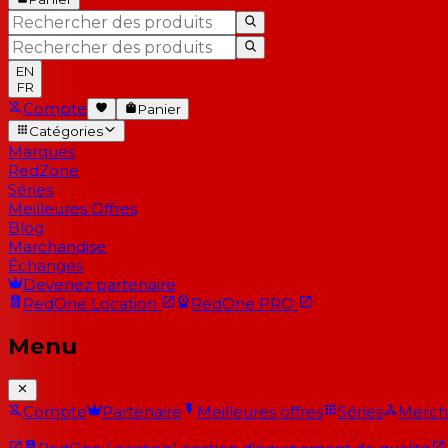
EN
FR
Compte
Panier
Catégories
Marques
RedZone
Séries
Meilleures Offres
Blog
Marchandise
Échanges
Devenez partenaire
RedOne
Location
RedOne
PRO
Menu
Compte
Partenaire
Meilleures offres
Séries
Merch