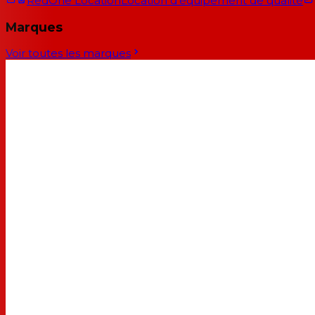
RedOne Location
Location d'équipement de qualité
Marques
Voir toutes les marques