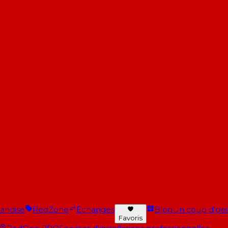
andise
RedZone
Échanges
Blog
Un coup d'oeil 
Favoris