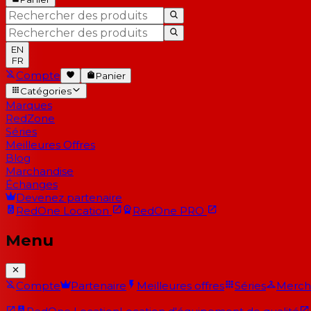
EN
FR
Compte
Panier
Catégories
Marques
RedZone
Séries
Meilleures Offres
Blog
Marchandise
Échanges
Devenez partenaire
RedOne
Location
RedOne
PRO
Menu
Compte
Partenaire
Meilleures offres
Séries
Merch