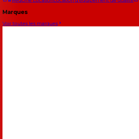
RedOne Location
Location d'équipement de qualité
Marques
Voir toutes les marques