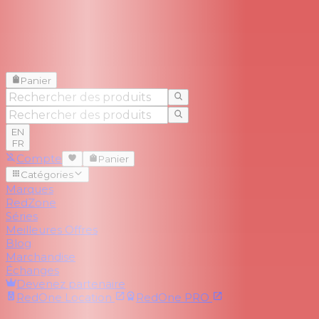
Panier
EN
FR
Compte
Panier
Catégories
Marques
RedZone
Séries
Meilleures Offres
Blog
Marchandise
Échanges
Devenez partenaire
RedOne
Location
RedOne
PRO