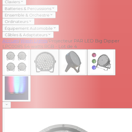
Claviers
Batteries & Percussions
Ensemble & Orchestre
Ordinateurs
Équipement Automobile
Câbles & Adaptateurs
Accueil
/
Wash Lights
/
Projecteur PAR LED Big Dipper
LPC008S 54 watts RGB - Lot de 4