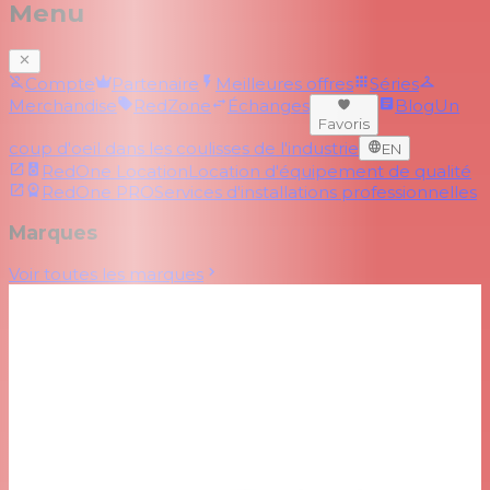
Menu
Compte
Partenaire
Meilleures offres
Séries
Merchandise
RedZone
Échanges
Blog
Un
Favoris
coup d'oeil dans les coulisses de l'industrie
EN
RedOne Location
Location d'équipement de qualité
RedOne PRO
Services d'installations professionnelles
Marques
Voir toutes les marques