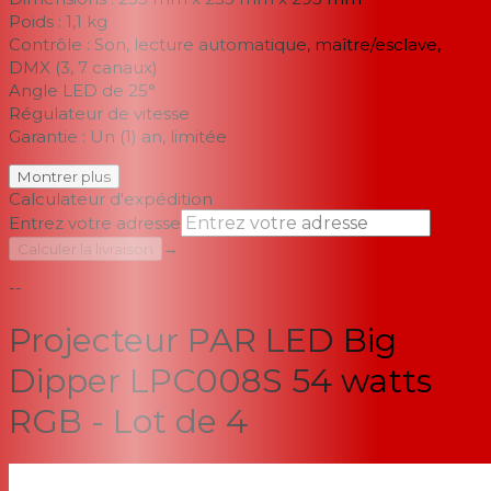
Poids : 1,1 kg
Contrôle : Son, lecture automatique, maître/esclave,
DMX (3, 7 canaux)
Angle LED de 25°
Régulateur de vitesse
Garantie : Un (1) an, limitée
Montrer plus
Calculateur d'expédition
Entrez votre adresse
→
Calculer la livraison
--
Projecteur PAR LED Big
Dipper LPC008S 54 watts
RGB - Lot de 4