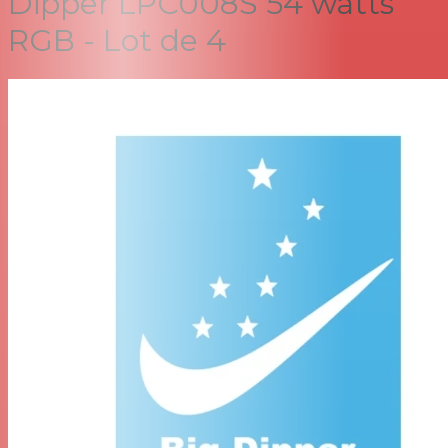
Dipper LPC008S 54 watts
RGB - Lot de 4