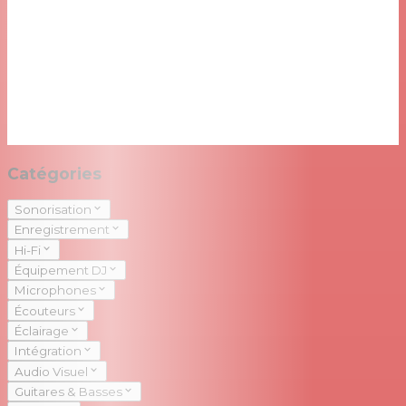
Catégories
Sonorisation
Enregistrement
Hi-Fi
Équipement DJ
Microphones
Écouteurs
Éclairage
Intégration
Audio Visuel
Guitares & Basses