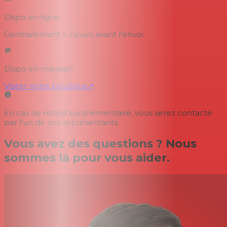
Dispo en ligne
Généralement 1-2 jours
avant l'envoi
Dispo en magasin
Visiter notre boutique
↗
En cas de retard supplémentaire, vous serez contacté
par l'un de nos représentants.
Vous avez des questions ? Nous
sommes là pour vous aider.