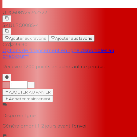
UPC
608729742722
SKU
LPC008S-4
Ajouter aux favoris
Ajouter aux favoris
CA$239.90
Options de financement en ligne disponibles au
checkout
Recevez
1200
points en achetant ce produit
−
+
AJOUTER AU PANIER
Acheter maintenant
Dispo en ligne
Généralement 1-2 jours
avant l'envoi