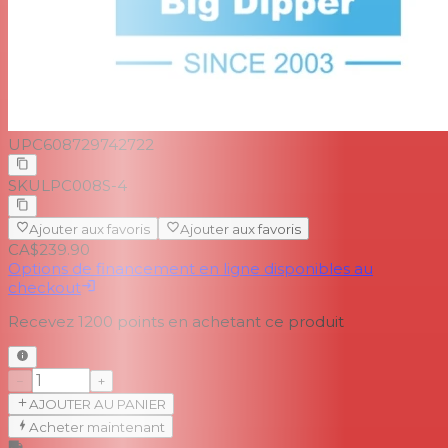
UPC
608729742722
SKU
LPC008S-4
Ajouter aux favoris
Ajouter aux favoris
CA$239.90
Options de financement en ligne disponibles au
checkout
Recevez
1200
points en achetant ce produit
−
+
AJOUTER AU PANIER
Acheter maintenant