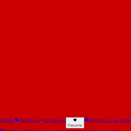
andise
RedZone
Échanges
Blog
Un coup d'oeil 
Favoris