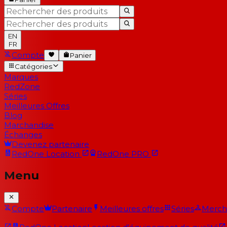
EN
FR
Compte
Panier
Catégories
Marques
RedZone
Séries
Meilleures Offres
Blog
Marchandise
Échanges
Devenez partenaire
RedOne
Location
RedOne
PRO
Menu
Compte
Partenaire
Meilleures offres
Séries
Merch