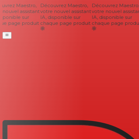
vrez Maestro,
Découvrez Maestro,
Découvrez Maestro,
nouvel assistant
votre nouvel assistant
votre nouvel assistan
sponible sur
IA, disponible sur
IA, disponible sur
e page produit
chaque page produit
chaque page produi