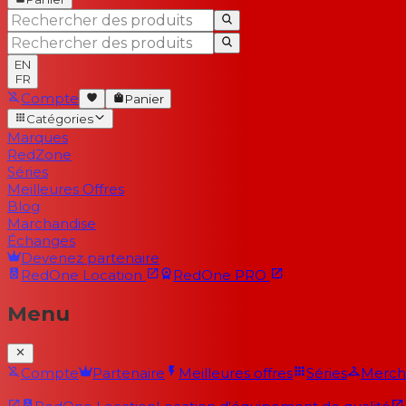
EN
FR
Compte
Panier
Catégories
Marques
RedZone
Séries
Meilleures Offres
Blog
Marchandise
Échanges
Devenez partenaire
RedOne
Location
RedOne
PRO
Menu
Compte
Partenaire
Meilleures offres
Séries
Merch