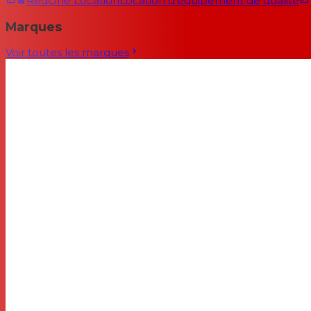
RedOne Location
Location d'équipement de qualité
Marques
Voir toutes les marques