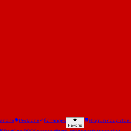
andise
RedZone
Échanges
Blog
Un coup d'oeil 
Favoris