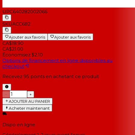
UPC
640282002066
SKU
ACC682
Ajouter aux favoris
Ajouter aux favoris
CA$18.90
CA$21.00
Économisez $2.10
Options de financement en ligne disponibles au
checkout
Recevez
95
points en achetant ce produit
−
+
AJOUTER AU PANIER
Acheter maintenant
Dispo en ligne
Généralement 1-2 jours
avant l'envoi