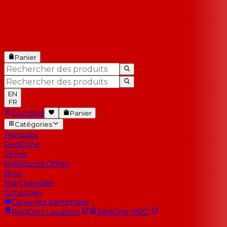
Panier
EN
FR
Compte
Panier
Catégories
Marques
RedZone
Séries
Meilleures Offres
Blog
Marchandise
Échanges
Devenez partenaire
RedOne
Location
RedOne
PRO