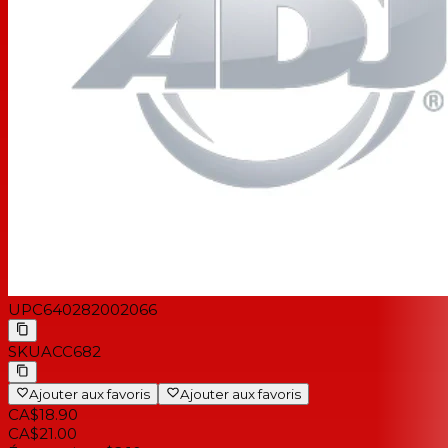
UPC
640282002066
SKU
ACC682
Ajouter aux favoris
Ajouter aux favoris
CA$18.90
CA$21.00