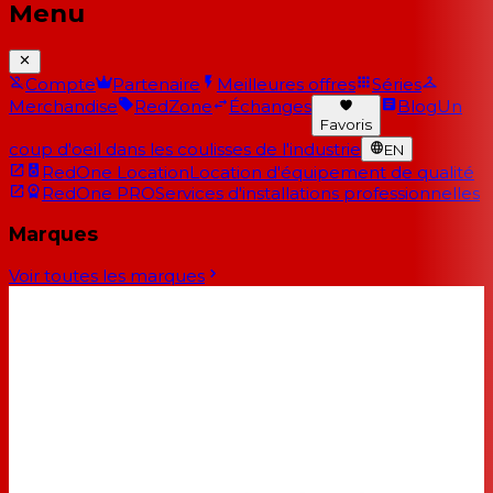
Menu
Compte
Partenaire
Meilleures offres
Séries
Merchandise
RedZone
Échanges
Blog
Un
Favoris
coup d'oeil dans les coulisses de l'industrie
EN
RedOne Location
Location d'équipement de qualité
RedOne PRO
Services d'installations professionnelles
Marques
Voir toutes les marques