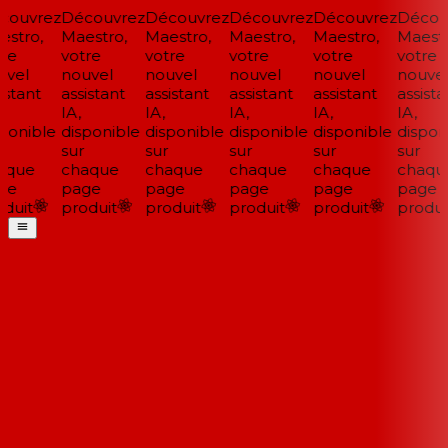
ouvrez
Découvrez
Découvrez
Découvrez
Découvrez
Découv
stro,
Maestro,
Maestro,
Maestro,
Maestro,
Maestro
re
votre
votre
votre
votre
votre
vel
nouvel
nouvel
nouvel
nouvel
nouvel
stant
assistant
assistant
assistant
assistant
assistan
IA,
IA,
IA,
IA,
IA,
ponible
disponible
disponible
disponible
disponible
disponi
sur
sur
sur
sur
sur
que
chaque
chaque
chaque
chaque
chaqu
ge
page
page
page
page
page
duit
produit
produit
produit
produit
produit