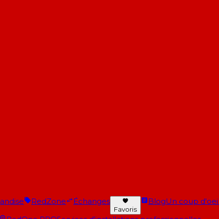
andise
RedZone
Échanges
Blog
Un coup d'oeil 
Favoris