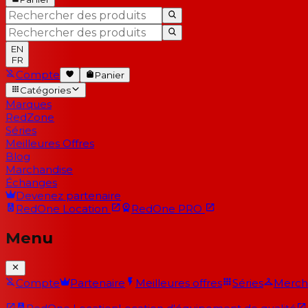
EN
FR
Compte
Panier
Catégories
Marques
RedZone
Séries
Meilleures Offres
Blog
Marchandise
Échanges
Devenez partenaire
RedOne
Location
RedOne
PRO
Menu
Compte
Partenaire
Meilleures offres
Séries
Merch