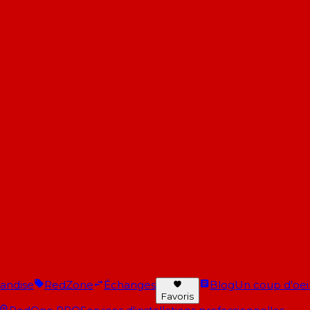
andise
RedZone
Échanges
Blog
Un coup d'oeil 
Favoris