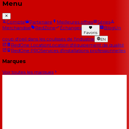
Menu
Compte
Partenaire
Meilleures offres
Séries
Merchandise
RedZone
Échanges
Blog
Un
Favoris
coup d'oeil dans les coulisses de l'industrie
EN
RedOne Location
Location d'équipement de qualité
RedOne PRO
Services d'installations professionnelles
Marques
Voir toutes les marques