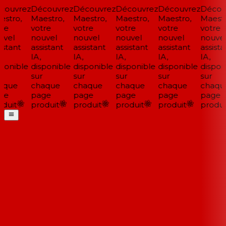
ouvrez
Découvrez
Découvrez
Découvrez
Découvrez
Découv
stro,
Maestro,
Maestro,
Maestro,
Maestro,
Maestro
re
votre
votre
votre
votre
votre
vel
nouvel
nouvel
nouvel
nouvel
nouvel
stant
assistant
assistant
assistant
assistant
assistan
IA,
IA,
IA,
IA,
IA,
ponible
disponible
disponible
disponible
disponible
disponi
sur
sur
sur
sur
sur
que
chaque
chaque
chaque
chaque
chaque
e
page
page
page
page
page
duit
produit
produit
produit
produit
produit