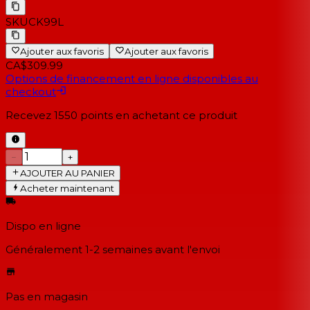
SKU
CK99L
Ajouter aux favoris
Ajouter aux favoris
CA$309.99
Options de financement en ligne disponibles au
checkout
Recevez
1550
points en achetant ce produit
−
+
AJOUTER AU PANIER
Acheter maintenant
Dispo en ligne
Généralement 1-2 semaines
avant l'envoi
Pas en magasin