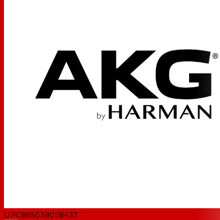
Niveau sonore
118dB (k=1 %)
d'entrée maximal
Exigences
Alimentation fantôme 1,5 à 10 Vcc ou 9 à 52 V
d'alimentation
selon CEI 61938 avec MPA VL
200 ohms
Impédance de sortie
Impédance de charge recommandée>
2000 ohms
Connecteurs de
Mini-XLR
sortie
Tampon
Non
Atténuation des
Non
basses fréquences
Dimensions
Longueur du câble : 5 pi 4 po (1,6 m)
Lester
0,08 oz (2,5 g)
www.musicredone.com
est un détaillant
AKG
canadien
autorisé
UPC
885038028437