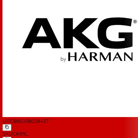
UPC
885038028437
SKU
CK99L