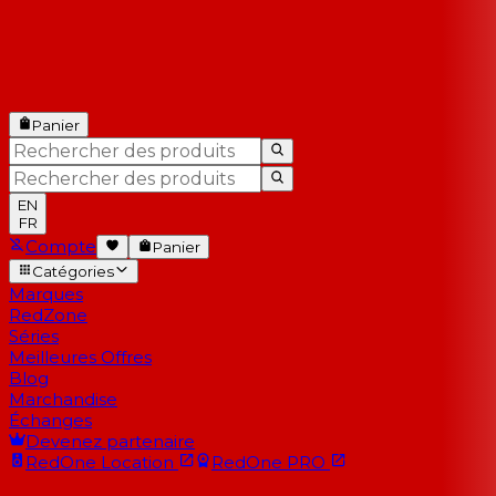
Panier
EN
FR
Compte
Panier
Catégories
Marques
RedZone
Séries
Meilleures Offres
Blog
Marchandise
Échanges
Devenez partenaire
RedOne
Location
RedOne
PRO