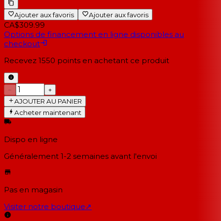
Ajouter aux favoris
Ajouter aux favoris
CA$309.99
Options de financement en ligne disponibles au
checkout
Recevez
1550
points en achetant ce produit
−
+
AJOUTER AU PANIER
Acheter maintenant
Dispo en ligne
Généralement 1-2 semaines
avant l'envoi
Pas en magasin
Visiter notre boutique
↗