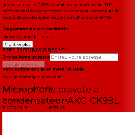
des costumes. Le CK99 L fournit un connecteur mini XLR
professionnel à trois broches qui s'adapte aux émetteurs de
poche de tous les systèmes de microphone sans fil AKG.
Diagramme polaire cardioïde
élimine le bruit de l'arrière
Montrer plus
Angle de prise de vue de 125°
Calculateur d'expédition
pour les locuteurs inexpérimentés ou très vifs
Entrez votre adresse
→
Calculer la livraison
Petit boîtier et clip en métal durable
--
pour un montage discret et sûr
Microphone cravate à
Spécifications AKG CK99 L
condensateur AKG CK99L
Transducteur
Condenseur
Motif polaire
Cardioïde
Fréquence de
15 à 18 000 Hz
réponse
Rapport signal sur
Niveau sonore équivalent : 34dB-A
bruit