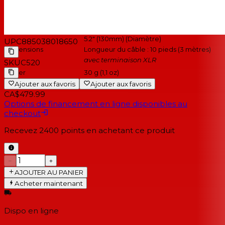
Tampon
Non
Atténuation des basses
Non
fréquences
5.2" (130mm) (Diamètre)
UPC
885038018650
Dimensions
Longueur du câble : 10 pieds (3 mètres)
avec terminaison XLR
SKU
C520
Lester
30 g (1,1 oz)
Ajouter aux favoris
Ajouter aux favoris
CA$479.99
Options de financement en ligne disponibles au
checkout
Recevez
2400
points en achetant ce produit
−
+
AJOUTER AU PANIER
Acheter maintenant
Dispo en ligne