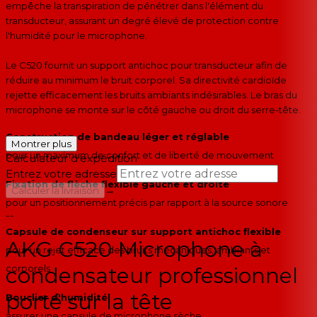
empêche la transpiration de pénétrer dans l'élément du
transducteur, assurant un degré élevé de protection contre
l'humidité pour le microphone.
Le C520 fournit un support antichoc pour transducteur afin de
réduire au minimum le bruit corporel. Sa directivité cardioïde
rejette efficacement les bruits ambiants indésirables. Le bras du
microphone se monte sur le côté gauche ou droit du serre-tête.
Construction de bandeau léger et réglable
Montrer plus
pour un maximum de confort et de liberté de mouvement
Calculateur d'expédition
Entrez votre adresse
Fixation de flèche flexible gauche et droite
→
Calculer la livraison
pour un positionnement précis par rapport à la source sonore
--
Capsule de condenseur sur support antichoc flexible
AKG C520 Microphone à
pour un rejet efficace des bruits mécaniques, ambiants et
corporels
condensateur professionnel
porté sur la tête
Bouclier d'humidité
assurer une capsule de microphone sèche