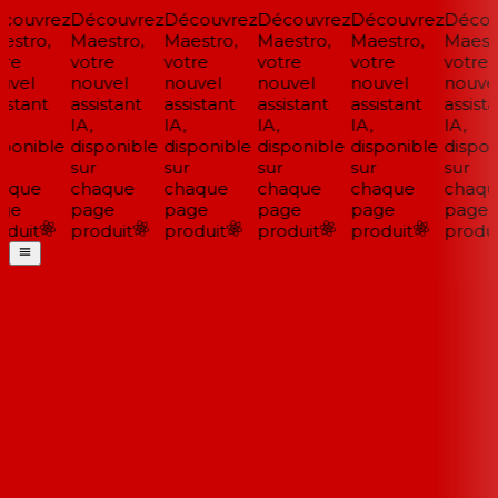
couvrez
Découvrez
Découvrez
Découvrez
Découvrez
Décou
stro,
Maestro,
Maestro,
Maestro,
Maestro,
Maestr
re
votre
votre
votre
votre
votre
vel
nouvel
nouvel
nouvel
nouvel
nouvel
istant
assistant
assistant
assistant
assistant
assista
IA,
IA,
IA,
IA,
IA,
ponible
disponible
disponible
disponible
disponible
disponi
sur
sur
sur
sur
sur
aque
chaque
chaque
chaque
chaque
chaqu
ge
page
page
page
page
page
duit
produit
produit
produit
produit
produi