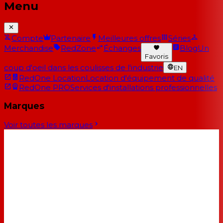
Menu
Compte
Partenaire
Meilleures offres
Séries
Merchandise
RedZone
Échanges
Blog
Un
Favoris
coup d'oeil dans les coulisses de l'industrie
EN
RedOne Location
Location d'équipement de qualité
RedOne PRO
Services d'installations professionnelles
Marques
Voir toutes les marques