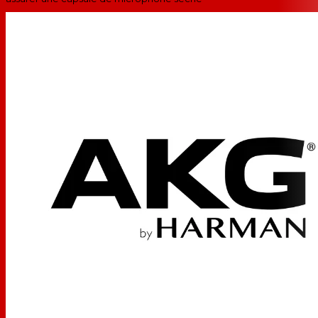
Disponible avec connecteur professionnel mini XLR C520 L
pour tous les émetteurs de poche sans fil AKG ou C520 avec
connecteur XLR standard
Spécifications AKG C520
Transducteur
Condensateur pré-polarisé
Motif polaire
Cardioïde
Fréquence de réponse
20Hz à 20kHz
Plage dynamique
Non spécifié par le fabricant
(typique)
Rapport signal sur bruit
33dB
Niveau sonore d'entrée
126dB / 130dB
maximal
Exigences
Alimentation fantôme 9 à 52 V
d'alimentation
Impédance de sortie
Charge recommandée >/- 2000 ohms
Connecteurs de sortie
XLR 3 broches