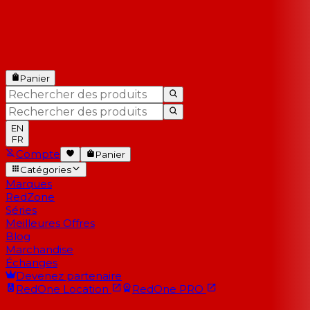
Panier
EN
FR
Compte
Panier
Catégories
Marques
RedZone
Séries
Meilleures Offres
Blog
Marchandise
Échanges
Devenez partenaire
RedOne
Location
RedOne
PRO