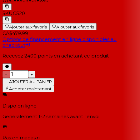
UPC
885038018650
SKU
C520
Ajouter aux favoris
Ajouter aux favoris
CA$479.99
Options de financement en ligne disponibles au
checkout
Recevez
2400
points en achetant ce produit
−
+
AJOUTER AU PANIER
Acheter maintenant
Dispo en ligne
Généralement 1-2 semaines
avant l'envoi
Pas en magasin