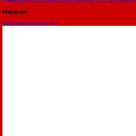
RedOne Location
Location d'équipement de qualité
Marques
Voir toutes les marques