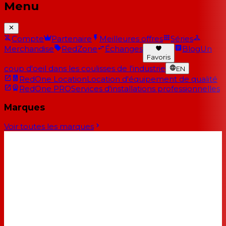
Menu
Compte
Partenaire
Meilleures offres
Séries
Merchandise
RedZone
Échanges
Blog
Un
Favoris
coup d'oeil dans les coulisses de l'industrie
EN
RedOne Location
Location d'équipement de qualité
RedOne PRO
Services d'installations professionnelles
Marques
Voir toutes les marques