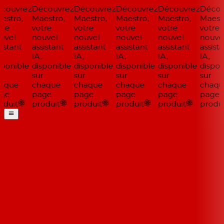
ouvrez
Découvrez
Découvrez
Découvrez
Découvrez
Découv
stro,
Maestro,
Maestro,
Maestro,
Maestro,
Maestr
re
votre
votre
votre
votre
votre
vel
nouvel
nouvel
nouvel
nouvel
nouvel
istant
assistant
assistant
assistant
assistant
assista
IA,
IA,
IA,
IA,
IA,
ponible
disponible
disponible
disponible
disponible
disponi
sur
sur
sur
sur
sur
aque
chaque
chaque
chaque
chaque
chaqu
ge
page
page
page
page
page
duit
produit
produit
produit
produit
produit