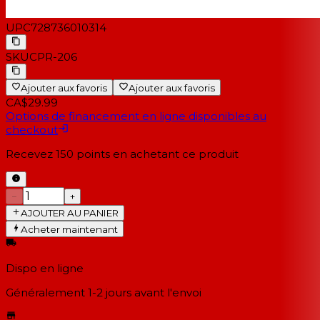
UPC
728736010314
SKU
CPR-206
Ajouter aux favoris
Ajouter aux favoris
CA$29.99
Options de financement en ligne disponibles au
checkout
Recevez
150
points en achetant ce produit
−
+
AJOUTER AU PANIER
Acheter maintenant
Dispo en ligne
Généralement 1-2 jours
avant l'envoi