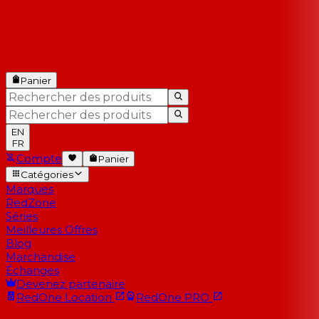
Panier
EN
FR
Compte
Panier
Catégories
Marques
RedZone
Séries
Meilleures Offres
Blog
Marchandise
Échanges
Devenez partenaire
RedOne
Location
RedOne
PRO