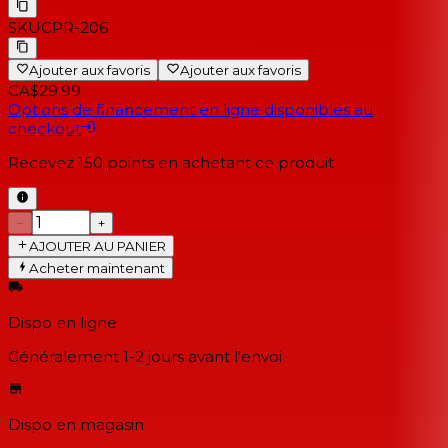
SKU
CPR-206
Ajouter aux favoris
Ajouter aux favoris
CA$29.99
Options de financement en ligne disponibles au
checkout
Recevez
150
points en achetant ce produit
−
+
AJOUTER AU PANIER
Acheter maintenant
Dispo en ligne
Généralement 1-2 jours
avant l'envoi
Dispo en magasin