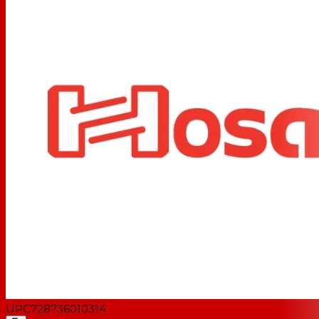
UPC
728736010314