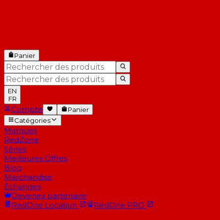
Panier
EN
FR
Compte
Panier
Catégories
Marques
RedZone
Séries
Meilleures Offres
Blog
Marchandise
Échanges
Devenez partenaire
RedOne
Location
RedOne
PRO