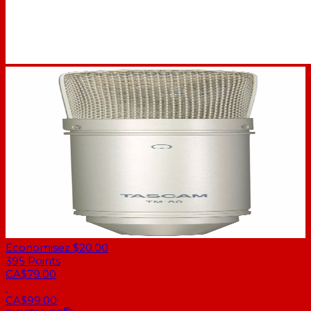
Économisez $20.00
395
Points
CA$79.00
CA$99.00