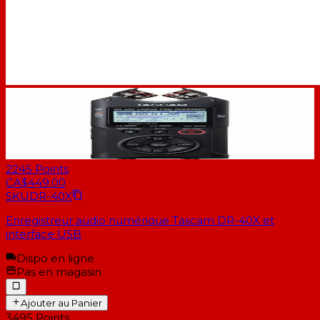
2245
Points
CA$449.00
SKU
DR-40X
Enregistreur audio numérique Tascam DR-40X et
interface USB
Dispo en ligne
Pas en magasin
Ajouter au Panier
3495
Points