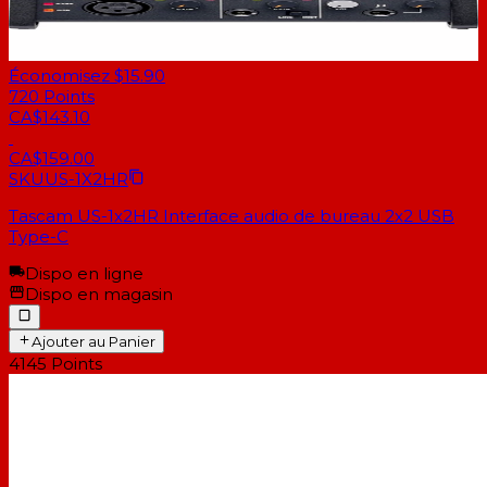
Économisez $15.90
720
Points
CA$143.10
CA$159.00
SKU
US-1X2HR
Tascam US-1x2HR Interface audio de bureau 2x2 USB
Type-C
Dispo en ligne
Dispo en magasin
Ajouter au Panier
4145
Points