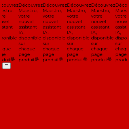
couvrez
Découvrez
Découvrez
Découvrez
Découvrez
Décou
stro,
Maestro,
Maestro,
Maestro,
Maestro,
Maestr
re
votre
votre
votre
votre
votre
uvel
nouvel
nouvel
nouvel
nouvel
nouvel
istant
assistant
assistant
assistant
assistant
assista
IA,
IA,
IA,
IA,
IA,
ponible
disponible
disponible
disponible
disponible
dispon
sur
sur
sur
sur
sur
aque
chaque
chaque
chaque
chaque
chaqu
ge
page
page
page
page
page
duit
produit
produit
produit
produit
produi