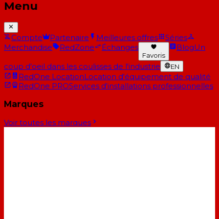
Menu
Compte
Partenaire
Meilleures offres
Séries
Merchandise
RedZone
Échanges
Blog
Un
Favoris
coup d'oeil dans les coulisses de l'industrie
EN
RedOne Location
Location d'équipement de qualité
RedOne PRO
Services d'installations professionnelles
Marques
Voir toutes les marques