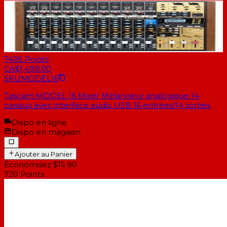
7495
Points
CA$1,499.00
SKU
MODEL16
Tascam MODEL 16 Mixer Mélangeur analogique 14
canaux avec interface audio USB 16 entrées/14 sorties
Dispo en ligne
Dispo en magasin
Ajouter au Panier
Économisez $15.90
720
Points