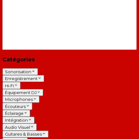
Catégories
Sonorisation
Enregistrement
Hi-Fi
Équipement DJ
Microphones
Écouteurs
Éclairage
Intégration
Audio Visuel
Guitares & Basses