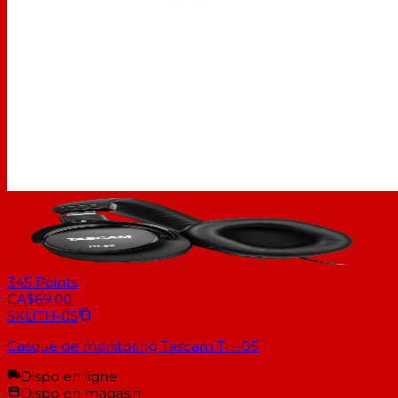
345
Points
CA$69.00
SKU
TH-05
Casque de monitoring Tascam TH-05
Dispo en ligne
Dispo en magasin