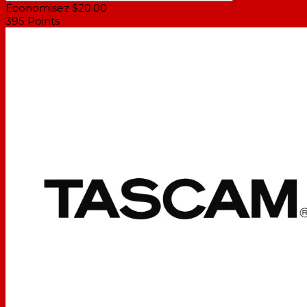
Économisez $20.00
395
Points