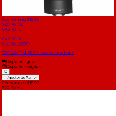
Économisez $15.90
720
Points
CA$143.10
CA$159.00
SKU
TM-280
TASCAM TM-280 Studio Microphone
Dispo en ligne
Dispo en magasin
Ajouter au Panier
Économisez $15.90
720
Points