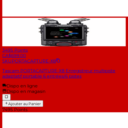
3495
Points
CA$699.00
SKU
PORTACAPTURE-X8
Tascam PORTACAPTURE-X8 Enregistreur multipiste
adaptatif portable 6 entrées/6 pistes
Dispo en ligne
Dispo en magasin
Ajouter au Panier
7495
Points