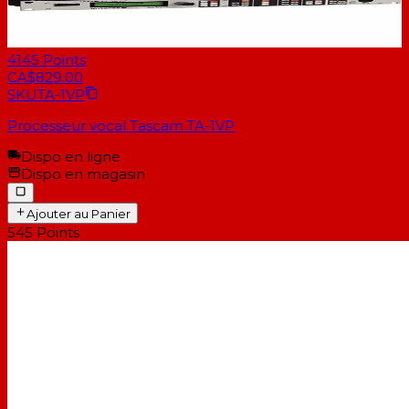
4145
Points
CA$829.00
SKU
TA-1VP
Processeur vocal Tascam TA-1VP
Dispo en ligne
Dispo en magasin
Ajouter au Panier
545
Points