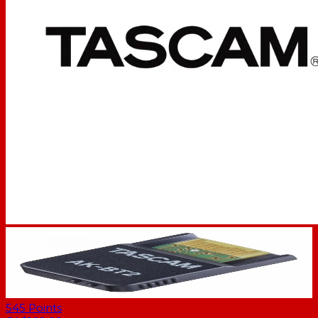
545
Points