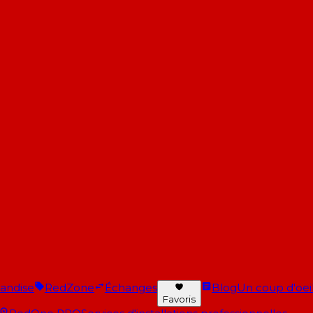
andise
RedZone
Échanges
Blog
Un coup d'oeil 
Favoris