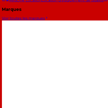
RedOne Location
Location d'équipement de qualité
Marques
Voir toutes les marques