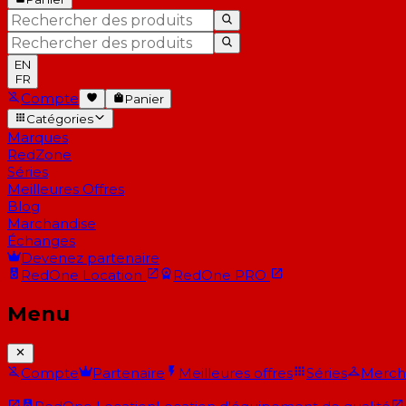
EN
FR
Compte
Panier
Catégories
Marques
RedZone
Séries
Meilleures Offres
Blog
Marchandise
Échanges
Devenez partenaire
RedOne
Location
RedOne
PRO
Menu
Compte
Partenaire
Meilleures offres
Séries
Merch