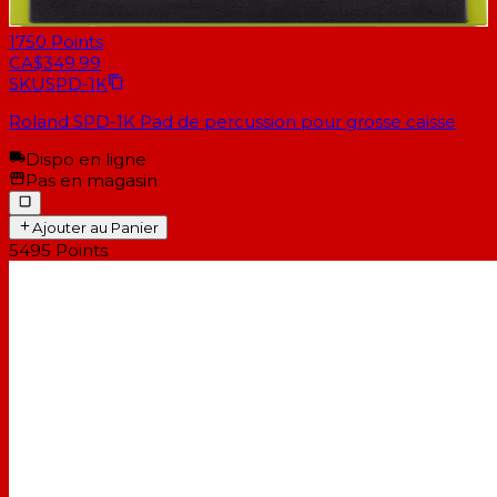
1750
Points
CA$349.99
SKU
SPD-1K
Roland SPD-1K Pad de percussion pour grosse caisse
Dispo en ligne
Pas en magasin
Ajouter au Panier
5495
Points