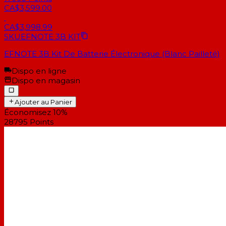
CA$3,599.00
CA$3,998.99
SKU
EFNOTE 3B KIT
EFNOTE 3B Kit De Batterie Électronique (Blanc Pailleté)
Dispo en ligne
Dispo en magasin
Ajouter au Panier
Économisez 10%
28795
Points