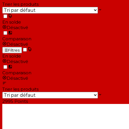
Trier les produits
En solde
Désactivé
Comparaison
Désactivé
☰
Filtres
En solde
Désactivé
Comparaison
Désactivé
Trier les produits
2995
Points