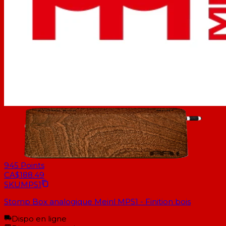
945
Points
CA$188.49
SKU
MPS1
Stomp Box analogique Meinl MPS1 - Finition bois
Dispo en ligne