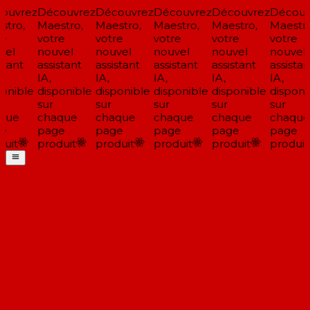
ouvrez
Découvrez
Découvrez
Découvrez
Découvrez
Découv
tro,
Maestro,
Maestro,
Maestro,
Maestro,
Maestro
e
votre
votre
votre
votre
votre
el
nouvel
nouvel
nouvel
nouvel
nouvel
stant
assistant
assistant
assistant
assistant
assistan
IA,
IA,
IA,
IA,
IA,
onible
disponible
disponible
disponible
disponible
disponi
sur
sur
sur
sur
sur
que
chaque
chaque
chaque
chaque
chaque
e
page
page
page
page
page
uit
produit
produit
produit
produit
produit