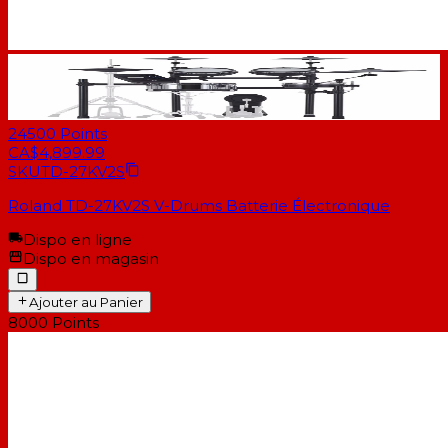
24500
Points
CA$4,899.99
SKU
TD-27KV2S
Roland TD-27KV2S V-Drums Batterie Électronique
Dispo en ligne
Dispo en magasin
Ajouter au Panier
8000
Points