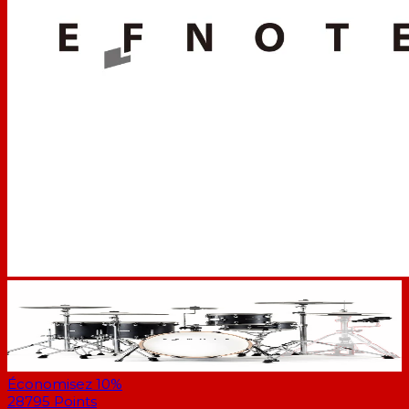
Économisez 10%
28795
Points