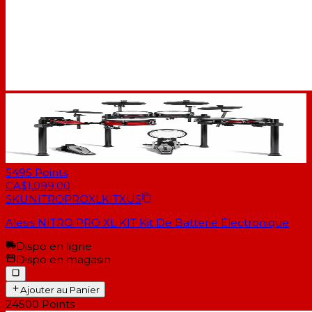
5495
Points
CA$1,099.00
SKU
NITROPROXLKITXUS
Alesis NITRO PRO XL KIT Kit De Batterie Électronique
Dispo en ligne
Dispo en magasin
Ajouter au Panier
24500
Points