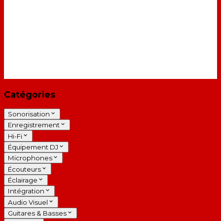
Catégories
Sonorisation
Enregistrement
Hi-Fi
Équipement DJ
Microphones
Écouteurs
Éclairage
Intégration
Audio Visuel
Guitares & Basses