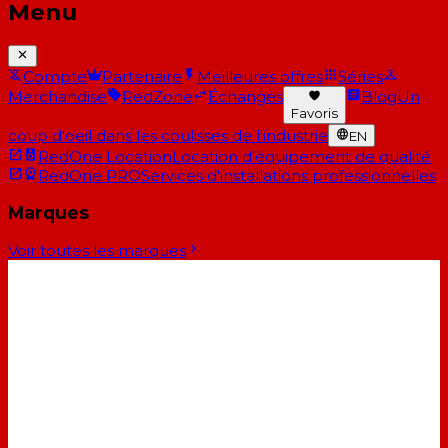
Menu
Compte
Partenaire
Meilleures offres
Séries
Merchandise
RedZone
Échanges
Blog
Un
Favoris
coup d'oeil dans les coulisses de l'industrie
EN
RedOne Location
Location d'équipement de qualité
RedOne PRO
Services d'installations professionnelles
Marques
Voir toutes les marques