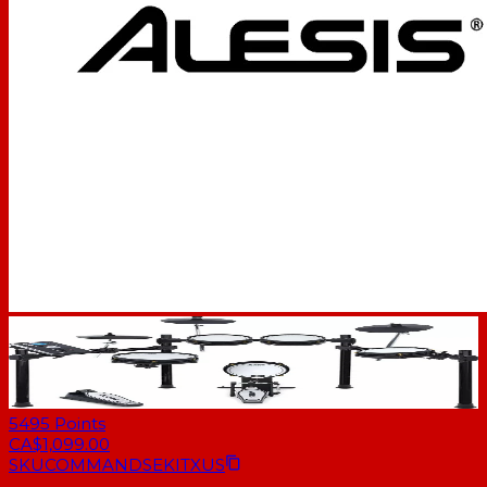
5495
Points
CA$1,099.00
SKU
COMMANDSEKITXUS