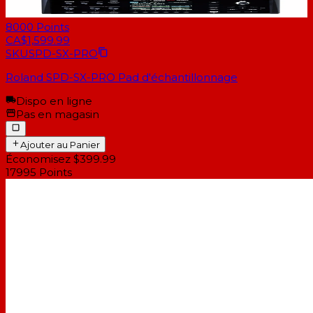
8000
Points
CA$1,599.99
SKU
SPD-SX-PRO
Roland SPD-SX-PRO Pad d'échantillonnage
Dispo en ligne
Pas en magasin
Ajouter au Panier
Économisez $399.99
17995
Points