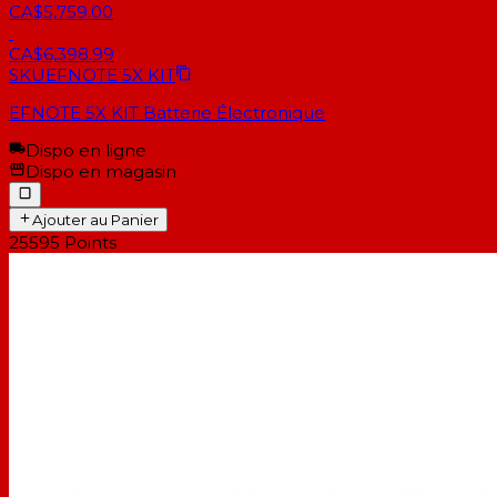
CA$5,759.00
CA$6,398.99
SKU
EFNOTE 5X KIT
EFNOTE 5X KIT Batterie Électronique
Dispo en ligne
Dispo en magasin
Ajouter au Panier
25595
Points