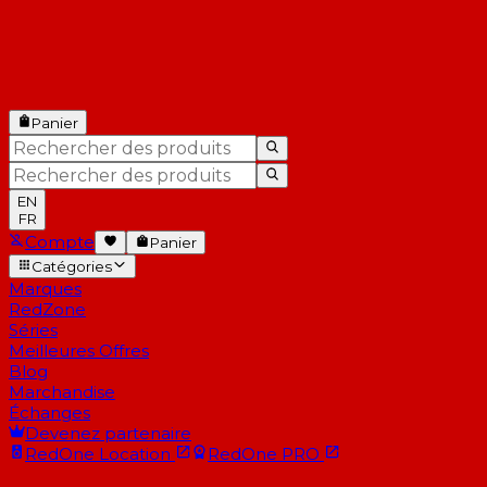
Panier
EN
FR
Compte
Panier
Catégories
Marques
RedZone
Séries
Meilleures Offres
Blog
Marchandise
Échanges
Devenez partenaire
RedOne
Location
RedOne
PRO