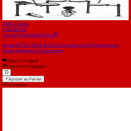
2995
Points
CA$599.00
SKU
NITROMAXKITXUS
Alesis NITRO MAX Kit Électronique De 8 Pièces Avec
Têtes Maillées Et Bluetooth
Dispo en ligne
Dispo en magasin
Ajouter au Panier
1750
Points