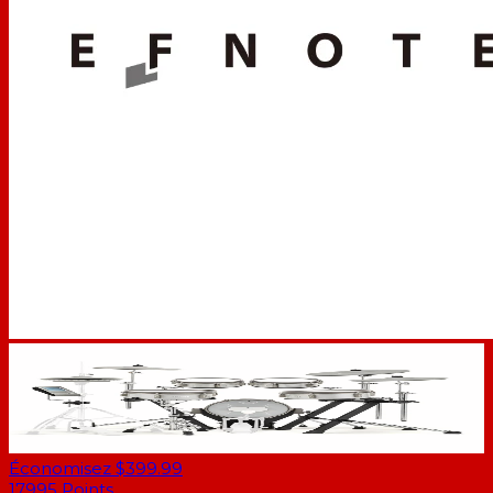
Économisez $399.99
17995
Points