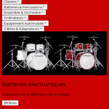
Claviers
Batteries & Percussions
Ensemble & Orchestre
Ordinateurs
Équipement Automobile
Câbles & Adaptateurs
Batteries électroniques
Explorez notre sélection de produits
☰
Filtres