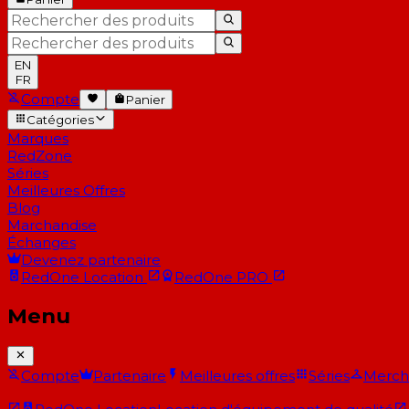
EN
FR
Compte
Panier
Catégories
Marques
RedZone
Séries
Meilleures Offres
Blog
Marchandise
Échanges
Devenez partenaire
RedOne
Location
RedOne
PRO
Menu
Compte
Partenaire
Meilleures offres
Séries
Merch