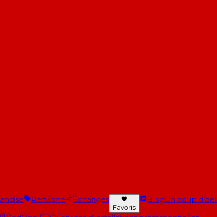
andise
RedZone
Échanges
Blog
Un coup d'oeil 
Favoris