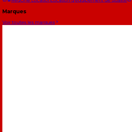
RedOne Location
Location d'équipement de qualité
Marques
Voir toutes les marques