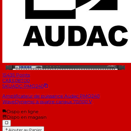
15435
Points
CA$3,087.00
SKU
ADC-PMQ240
Amplificateur de puissance Audac PMQ240
WaveDynamic à quatre canaux 70/100 V
Dispo en ligne
Dispo en magasin
Ajouter au Panier