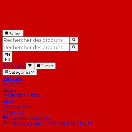
Panier
EN
FR
Compte
Panier
Catégories
Marques
RedZone
Séries
Meilleures Offres
Blog
Marchandise
Échanges
Devenez partenaire
RedOne
Location
RedOne
PRO