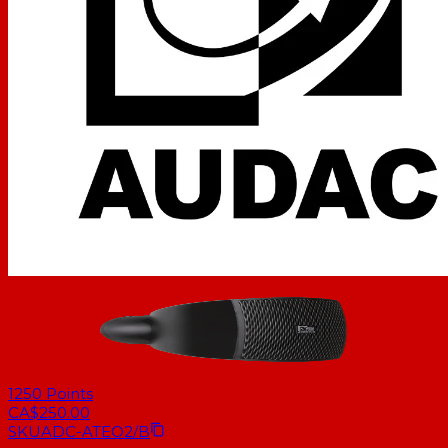
1250
Points
CA$250.00
SKU
ADC-ATEO2/B