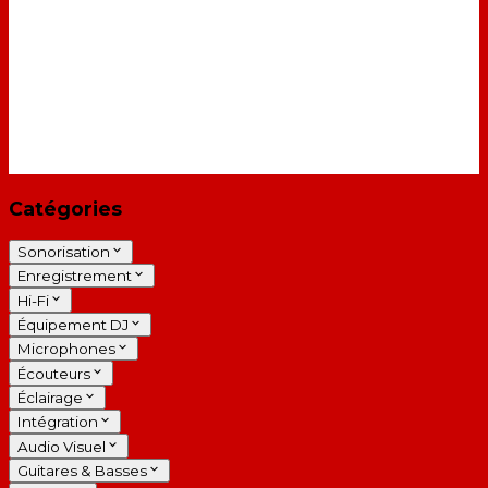
Catégories
Sonorisation
Enregistrement
Hi-Fi
Équipement DJ
Microphones
Écouteurs
Éclairage
Intégration
Audio Visuel
Guitares & Basses