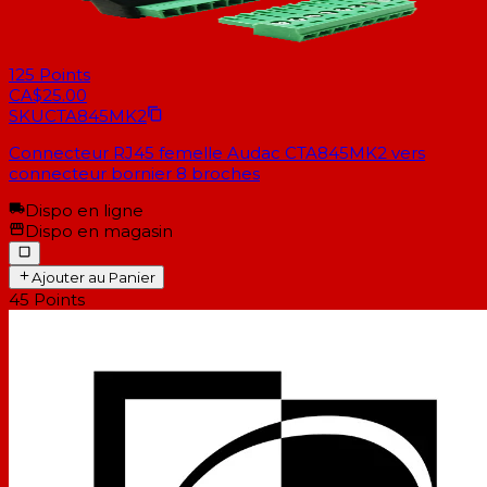
125
Points
CA$25.00
SKU
CTA845MK2
Connecteur RJ45 femelle Audac CTA845MK2 vers
connecteur bornier 8 broches
Dispo en ligne
Dispo en magasin
Ajouter au Panier
45
Points