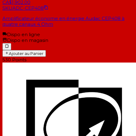
CA$1,902.00
SKU
ADC-CEP408
Amplificateur économe en énergie Audac CEP408 à
quatre canaux 4 Ohm
Dispo en ligne
Dispo en magasin
Ajouter au Panier
530
Points