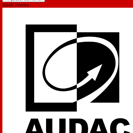
5945
Points