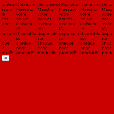
couvrez
Découvrez
Découvrez
Découvrez
Découvrez
Décou
stro,
Maestro,
Maestro,
Maestro,
Maestro,
Maestr
re
votre
votre
votre
votre
votre
uvel
nouvel
nouvel
nouvel
nouvel
nouvel
istant
assistant
assistant
assistant
assistant
assista
IA,
IA,
IA,
IA,
IA,
ponible
disponible
disponible
disponible
disponible
dispon
sur
sur
sur
sur
sur
aque
chaque
chaque
chaque
chaque
chaqu
ge
page
page
page
page
page
duit
produit
produit
produit
produit
produi