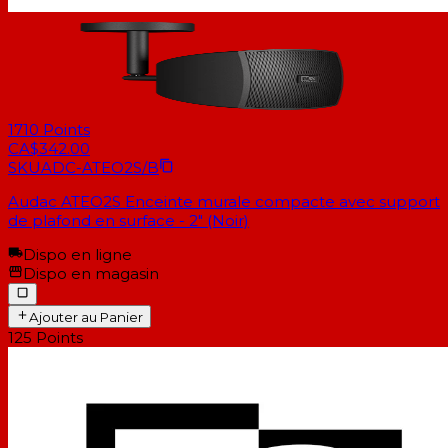
1710
Points
CA$342.00
SKU
ADC-ATEO2S/B
Audac ATEO2S Enceinte murale compacte avec support
de plafond en surface - 2" (Noir)
Dispo en ligne
Dispo en magasin
Ajouter au Panier
125
Points