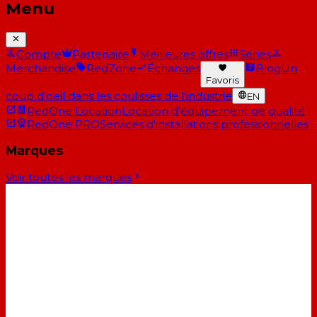
Menu
Compte
Partenaire
Meilleures offres
Séries
Merchandise
RedZone
Échanges
Blog
Un
Favoris
coup d'oeil dans les coulisses de l'industrie
EN
RedOne Location
Location d'équipement de qualité
RedOne PRO
Services d'installations professionnelles
Marques
Voir toutes les marques