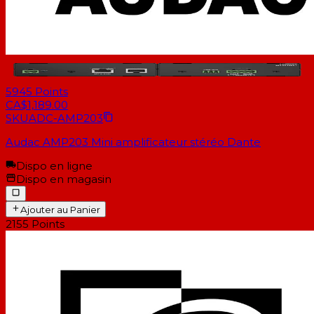
5945
Points
CA$1,189.00
SKU
ADC-AMP203
Audac AMP203 Mini amplificateur stéréo Dante
Dispo en ligne
Dispo en magasin
Ajouter au Panier
2155
Points