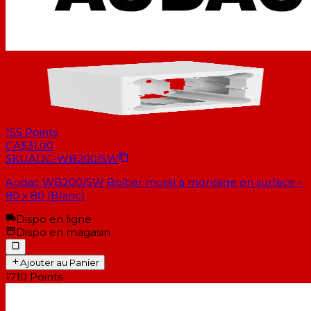
155
Points
CA$31.00
SKU
ADC-WB200/SW
Audac WB200/SW Boîtier mural à montage en surface –
80 x 80 (Blanc)
Dispo en ligne
Dispo en magasin
Ajouter au Panier
1710
Points