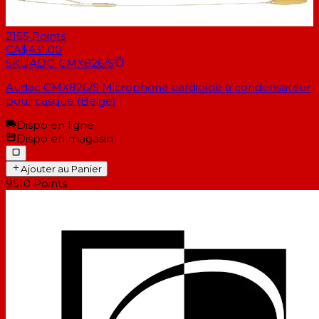
2155
Points
CA$431.00
SKU
ADC-CMX826/S
Audac CMX826/S Microphone cardioïde à condensateur
pour casque (Beige)
Dispo en ligne
Dispo en magasin
Ajouter au Panier
9510
Points