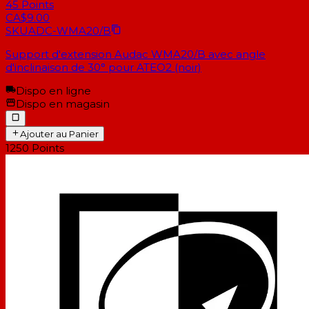
45
Points
CA$9.00
SKU
ADC-WMA20/B
Support d'extension Audac WMA20/B avec angle
d'inclinaison de 30° pour ATEO2 (noir)
Dispo en ligne
Dispo en magasin
Ajouter au Panier
1250
Points