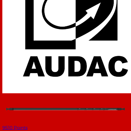
9510
Points