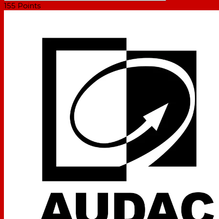
155
Points