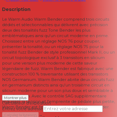
Description
Le Warm Audio Warm Bender comprend trois circuits
dédiés et sélectionnables qui délivrent avec précision
deux des tonalités fuzz Tone Bender les plus
emblématiques ainsi qu'un circuit moderne en prime.
Choisissez entre un réglage NOS 76 pour couper,
présenter la tonalité, ou un réglage NOS 75 pour la
tonalité fuzz Bender de style professionnel Mark II, ou un
circuit topologique exclusif à 3 transistors en silicium
pour une version plus moderne de cette saveur
légendaire de fuzz. Warm Bender est fabriqué avec une
construction 100 % traversante utilisant des transistors
NOS Germanium. Warm Bender abrite deux circuits fuzz
en germanium distincts ainsi qu'un troisième circuit en
silicium moderne pour un son plus doux et semblable à
une distorsion. Avec le contrôle SAG supplémentaire
Montrer plus
réduisant la tension et l'empreinte de pédale plus petite,
Calculateur d'expédition
Warm Bender est l'expérience ultime de fuzz Bender.
Entrez votre adresse
→
Calculer la livraison