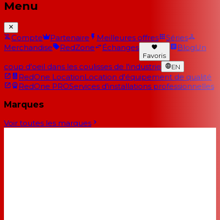
Menu
Compte
Partenaire
Meilleures offres
Séries
Merchandise
RedZone
Échanges
Blog
Un
Favoris
coup d'oeil dans les coulisses de l'industrie
EN
RedOne Location
Location d'équipement de qualité
RedOne PRO
Services d'installations professionnelles
Marques
Voir toutes les marques