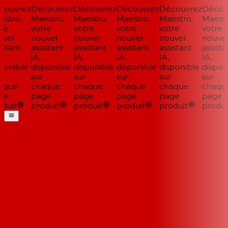
ouvrez
Découvrez
Découvrez
Découvrez
Découvrez
Découv
stro,
Maestro,
Maestro,
Maestro,
Maestro,
Maestro
re
votre
votre
votre
votre
votre
vel
nouvel
nouvel
nouvel
nouvel
nouvel
stant
assistant
assistant
assistant
assistant
assistan
IA,
IA,
IA,
IA,
IA,
ponible
disponible
disponible
disponible
disponible
disponi
sur
sur
sur
sur
sur
que
chaque
chaque
chaque
chaque
chaque
e
page
page
page
page
page
duit
produit
produit
produit
produit
produit