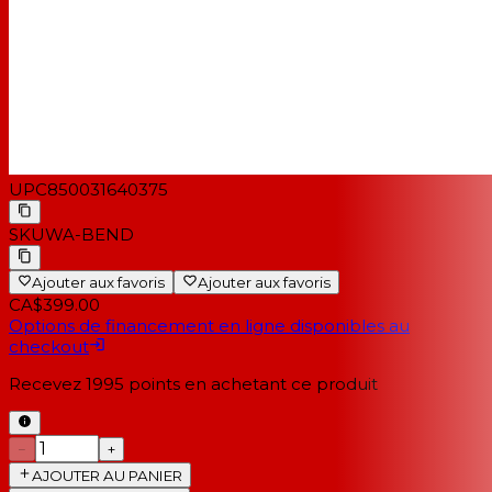
UPC
850031640375
SKU
WA-BEND
Ajouter aux favoris
Ajouter aux favoris
CA$399.00
Options de financement en ligne disponibles au
checkout
Recevez
1995
points en achetant ce produit
−
+
AJOUTER AU PANIER