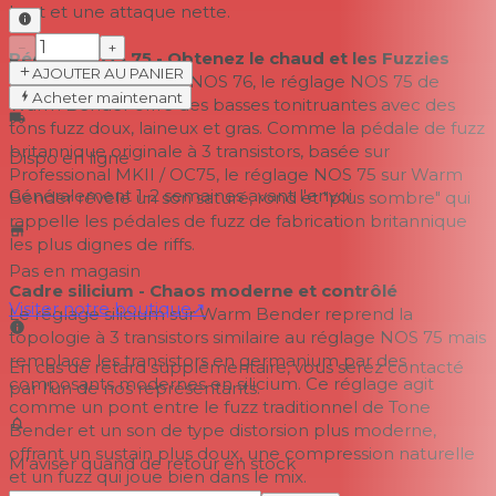
brut et une attaque nette.
−
+
Réglage NOS 75 - Obtenez le chaud et les Fuzzies
AJOUTER AU PANIER
Comparé au réglage NOS 76, le réglage NOS 75 de
Acheter maintenant
Warm Bender offre des basses tonitruantes avec des
tons fuzz doux, laineux et gras. Comme la pédale de fuzz
britannique originale à 3 transistors, basée sur
Dispo en ligne
Professional MKII / OC75, le réglage NOS 75 sur Warm
Généralement 1-2 semaines
avant l'envoi
Bender révèle un son saturé, rond et "plus sombre" qui
rappelle les pédales de fuzz de fabrication britannique
les plus dignes de riffs.
Pas en magasin
Cadre silicium - Chaos moderne et contrôlé
Visiter notre boutique
↗
Le réglage silicium sur Warm Bender reprend la
topologie à 3 transistors similaire au réglage NOS 75 mais
remplace les transistors en germanium par des
En cas de retard supplémentaire, vous serez contacté
composants modernes en silicium. Ce réglage agit
par l'un de nos représentants.
comme un pont entre le fuzz traditionnel de Tone
Bender et un son de type distorsion plus moderne,
offrant un sustain plus doux, une compression naturelle
M'aviser quand de retour en stock
et un fuzz qui joue bien dans le mix.