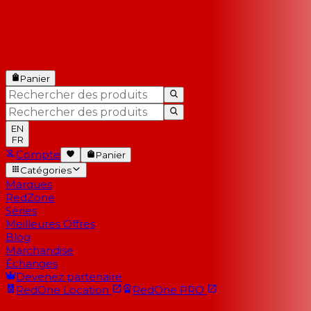
Panier
EN
FR
Compte
Panier
Catégories
Marques
RedZone
Séries
Meilleures Offres
Blog
Marchandise
Échanges
Devenez partenaire
RedOne
Location
RedOne
PRO