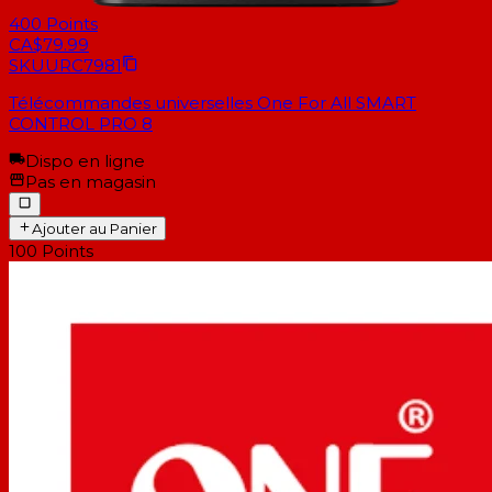
400
Points
CA$79.99
SKU
URC7981
Télécommandes universelles One For All SMART
CONTROL PRO 8
Dispo en ligne
Pas en magasin
Ajouter au Panier
100
Points