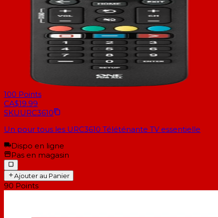
100
Points
CA$19.99
SKU
URC3610
Un pour tous les URC3610 Téléténante TV essentielle
Dispo en ligne
Pas en magasin
Ajouter au Panier
90
Points