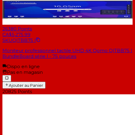
26380
Points
CA$5,275.99
SKU
QITBB75 I
Moniteur professionnel tactile UHD 4K Qomo QITBB75 I
BundleBoard série I - 75 pouces
Dispo en ligne
Pas en magasin
Ajouter au Panier
20825
Points