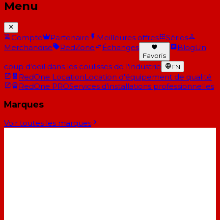
Menu
Compte
Partenaire
Meilleures offres
Séries
Merchandise
RedZone
Échanges
Blog
Un
Favoris
coup d'oeil dans les coulisses de l'industrie
EN
RedOne Location
Location d'équipement de qualité
RedOne PRO
Services d'installations professionnelles
Marques
Voir toutes les marques