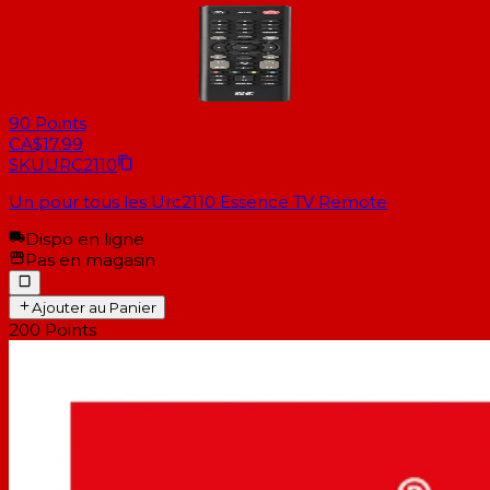
90
Points
CA$17.99
SKU
URC2110
Un pour tous les Urc2110 Essence TV Remote
Dispo en ligne
Pas en magasin
Ajouter au Panier
200
Points