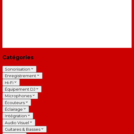
Catégories
Sonorisation
Enregistrement
Hi-Fi
Équipement DJ
Microphones
Écouteurs
Éclairage
Intégration
Audio Visuel
Guitares & Basses