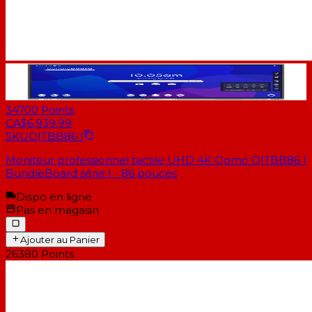
34700
Points
CA$6,939.99
SKU
QITBB86 I
Moniteur professionnel tactile UHD 4K Qomo QITBB86 I
BundleBoard série I - 86 pouces
Dispo en ligne
Pas en magasin
Ajouter au Panier
26380
Points