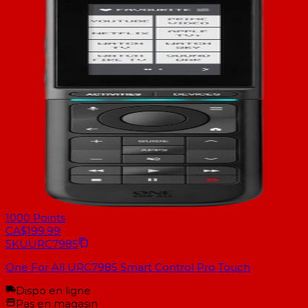
1000
Points
CA$199.99
SKU
URC7985
One For All URC7985 Smart Control Pro Touch
Dispo en ligne
Pas en magasin