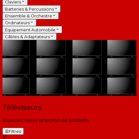
Claviers
Batteries & Percussions
Ensemble & Orchestre
Ordinateurs
Équipement Automobile
Câbles & Adaptateurs
Téléviseurs
Explorez notre sélection de produits
☰
Filtres