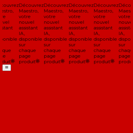
couvrez
Découvrez
Découvrez
Découvrez
Découvrez
Décou
stro,
Maestro,
Maestro,
Maestro,
Maestro,
Maestr
re
votre
votre
votre
votre
votre
vel
nouvel
nouvel
nouvel
nouvel
nouvel
istant
assistant
assistant
assistant
assistant
assista
IA,
IA,
IA,
IA,
IA,
ponible
disponible
disponible
disponible
disponible
dispon
sur
sur
sur
sur
sur
aque
chaque
chaque
chaque
chaque
chaqu
ge
page
page
page
page
page
duit
produit
produit
produit
produit
produi