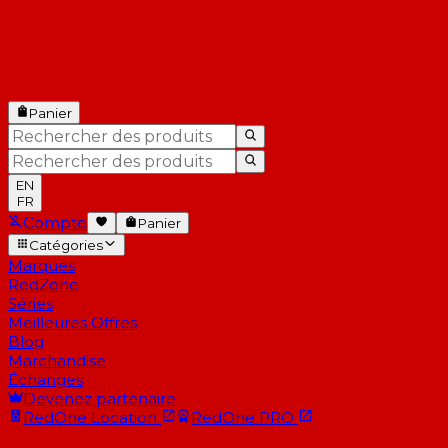
Panier
EN
FR
Compte
Panier
Catégories
Marques
RedZone
Séries
Meilleures Offres
Blog
Marchandise
Échanges
Devenez partenaire
RedOne
Location
RedOne
PRO