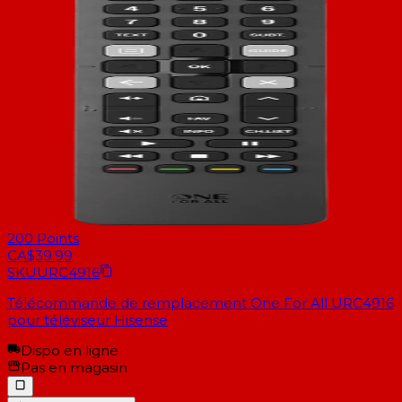
200
Points
CA$39.99
SKU
URC4916
Télécommande de remplacement One For All URC4916
pour téléviseur Hisense
Dispo en ligne
Pas en magasin