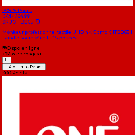
20825
Points
CA$4,164.99
SKU
QITBB65 I
Moniteur professionnel tactile UHD 4K Qomo QITBB65 I
BundleBoard série I - 65 pouces
Dispo en ligne
Pas en magasin
Ajouter au Panier
300
Points