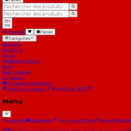
EN
FR
Compte
Panier
Catégories
Marques
RedZone
Séries
Meilleures Offres
Blog
Marchandise
Échanges
Devenez partenaire
RedOne
Location
RedOne
PRO
Menu
Compte
Partenaire
Meilleures offres
Séries
Merch