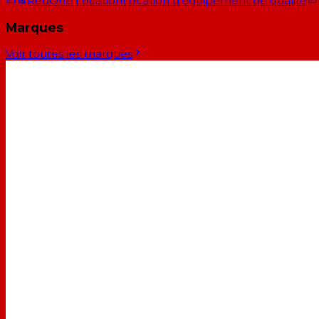
RedOne Location
Location d'équipement de qualité
Marques
Voir toutes les marques