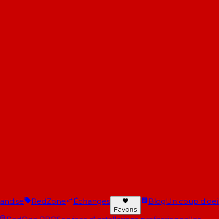
andise
RedZone
Échanges
Blog
Un coup d'oeil 
Favoris